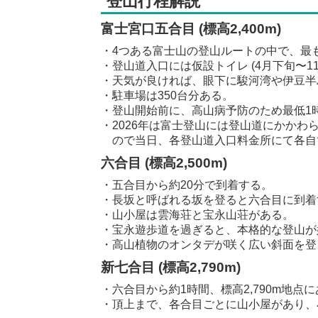
登山行程解説
富士宮口五合目 (標高2,400m)
・4つある富士山の登山ルートの中で、最も標
・登山道入口には仮設トイレ (4月下旬〜11
・天気が良ければ、眼下に駿河湾や伊豆半
・駐車場は350台分ある。
・登山開始前に、高山病予防のため最低1
・2026年は富士登山には登山道にかかわ
ので当日、各登山道入口料金所にて各自
六合目 (標高2,500m)
・五合目から約20分で到着する。
・長坂と呼ばれる坂を登ると六合目に到着
・山小屋は雲海荘と宝永山荘がある。
・宝永遊歩道を過ぎると、本格的な登山が
・高山植物のオンタデが咲く広い斜面を登り
新七合目 (標高2,790m)
・六合目から約1時間、標高2,790m地
・頂上まで、各合目ごとに山小屋があり、