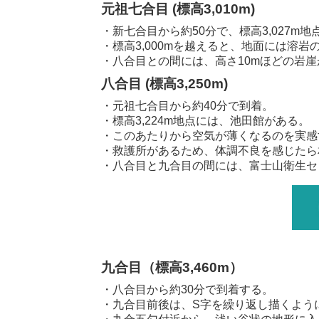
元祖七合目 (標高3,010m)
・新七合目から約50分で、標高3,027m
・標高3,000mを越えると、地面には溶
・八合目との間には、高さ10mほどの岩
八合目 (標高3,250m)
・元祖七合目から約40分で到着。
・標高3,224m地点には、池田館がある。
・このあたりから空気が薄くなるのを実感
・救護所があるため、体調不良を感じたら
・八合目と九合目の間には、富士山衛生セ
九合目（標高3,460m）
・八合目から約30分で到着する。
・九合目前後は、S字を繰り返し描くよう