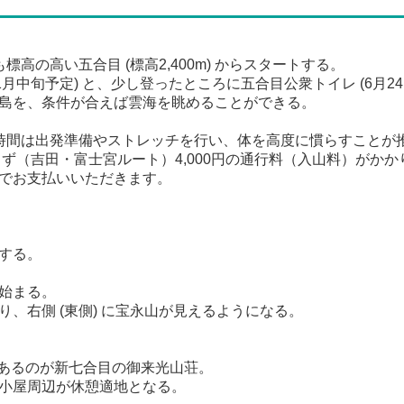
高の高い五合目 (標高2,400m) からスタートする。
月中旬予定) と、少し登ったところに五合目公衆トイレ (6月24日
島を、条件が合えば雲海を眺めることができる。
時間は出発準備やストレッチを行い、体を高度に慣らすことが
らず（吉田・富士宮ルート）4,000円の通行料（入山料）がか
でお支払いいただきます。
する。
始まる。
、右側 (東側) に宝永山が見えるようになる。
点にあるのが新七合目の御来光山荘。
小屋周辺が休憩適地となる。