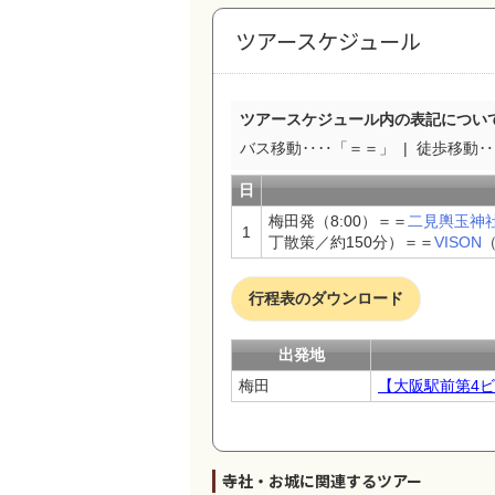
ツアースケジュール
ツアースケジュール内の表記につい
バス移動‥‥「＝＝」
徒歩移動‥‥
日
梅田発（8:00）＝＝
二見輿玉神
1
丁散策／約150分）＝＝
VISON
（
行程表のダウンロード
出発地
梅田
【大阪駅前第4ビ
寺社・お城に関連するツアー