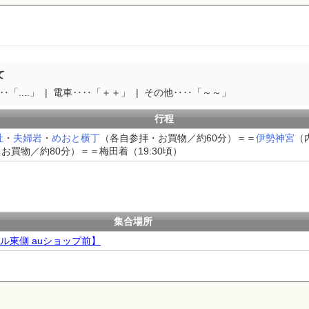
て
「....」
電車‥‥「＋＋」
その他‥‥「～～」
行程
社
・
夫婦岩
・
めおと横丁
（各自参拝・お買物／約60分）＝＝
伊勢神宮
（
お買物／約80分）＝＝梅田着（19:30頃）
集合場所
ル東側 auショップ前】