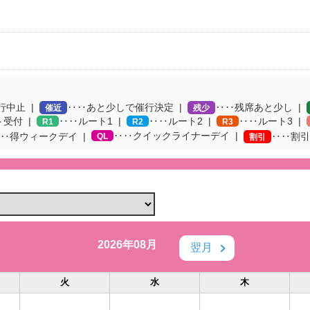
行中止
‥‥あと少しで催行決定
‥‥残席あと少し
催近
残少
ト受付
‥‥ルート1
‥‥ルート2
‥‥ルート3
R1
R2
R3
‥‥クイックライナーデイ
‥得ウィークデイ
QL
‥‥割引
割引