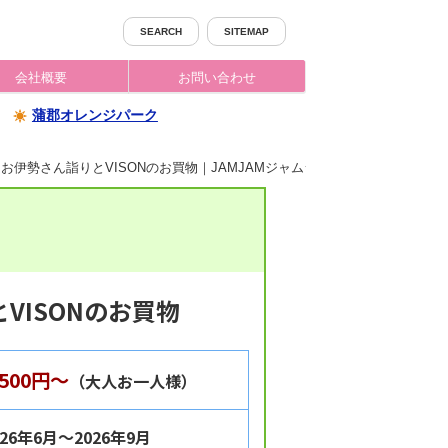
SEARCH
SITEMAP
会社概要
お問い合わせ
蒲郡オレンジパーク
お伊勢さん詣りとVISONのお買物｜JAMJAMジャムジャムツアー
VISONのお買物
,500円～
（大人お一人様）
026年6月～2026年9月