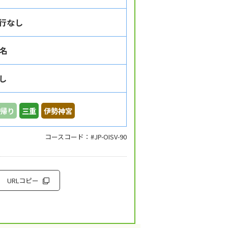
行なし
5名
し
帰り
三重
伊勢神宮
コースコード：#JP-OISV-90
URLコピー