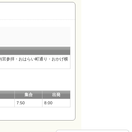
内宮参拝・おはらい町通り・おかげ横
集合
出発
7:50
8:00