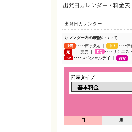
出発日カレンダー・料金表
出発日カレンダー
カレンダー内の表記について
‥‥催行決定
‥‥催
決定
中止
‥‥リクエス
‥‥完売
RQ
完
‥‥スペシャルデイ
SP
‥
得W