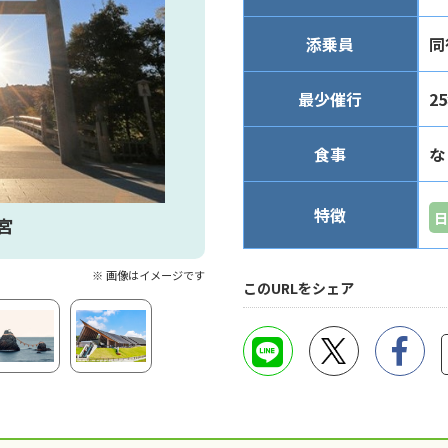
添乗員
同
最少催行
2
食事
な
特徴
日
宮
※ 画像はイメージです
このURLをシェア