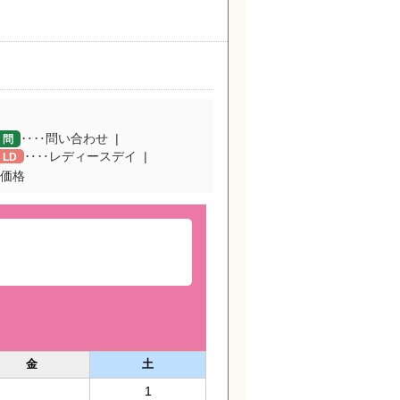
‥‥問い合わせ
問
‥‥レディースデイ
LD
価格