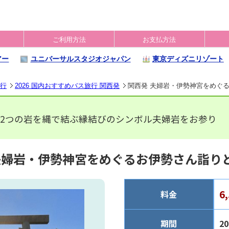
ご利用方法
お支払方法
アー
ユニバーサルスタジオジャパン
東京ディズニリゾート
旅行
2026 国内おすすめバス旅行 関西発
関西発 夫婦岩・伊勢神宮をめぐる
2つの岩を縄で結ぶ縁結びのシンボル夫婦岩をお参り
夫婦岩・伊勢神宮をめぐるお伊勢さん詣りと
6
料金
期間
2