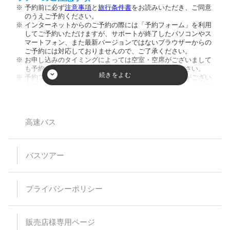
予約前に必ず
注意事項
と
旅行条件書
をお読みいただき、ご同意
のうえご予約ください。
インターネットからのご予約の際には「予約フォーム」を利用
してご予約いただけますが、サポートが終了したパソコンやス
マートフォン、また最新バージョンではないブラウザーからの
ご予約には対応しておりませんので、ご了承ください。
お申し込みのタイミングによっては空室・空席がございまして
も予約が成立しない場合がございますのでご了承ください。
予約フォーム内の人数欄に幼児のお客様の人数入力枠がござい
ますが、ご入力頂きましてもご人数に反映致しません。ご注意
ください。又、お席を利用されない膝の上のお客様のご乗車は
お断りしております。
小学生以下のご参加は保護者同伴のみとさせて頂いておりま
す。
高速バス
【バスプランについて】
安全運行上、バス乗車における幼児等の無賃扱いはお断りして
バスツアー
います。当日、集合場所にお越しなられても、お断りさせてい
ただく場合がありますのでご注意ください。
乗車・下車場所は事前予約が必要です。（予約のない乗下車地
は通過いたします）
プライバシーポリシー
乳児（0～1歳）の方はバス乗車中のシートベルト着用が困難な
為、お申込みはご遠慮ください。
予約時の集客状況によりご希望の乗下車地をお取りすることが
出来なくなる場合があります。
販売店様専用ページ
特に記載のない限り、バス車内にトイレはついておりません。