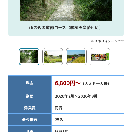
山の辺の道南コース（崇神天皇陵付近）
※ 画像はイメージです
6,800円～
料金
（大人お一人様）
期間
2026年7月～2026年9月
添乗員
同行
最少催行
25名
食事
昼食1回