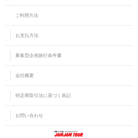
スタンダードバスご利用の際、最後席が5列となる場合があり
ますが、通常席と同等の扱いとなります。
バスの乗車運賃は予告なく変更になる場合があります。予約受
ご利用方法
付後または旅行代金をお支払い頂いた後に運賃が変更された場
合でも差額の徴収及び払い戻しはありません。
バスは定刻に出発致します。事前にご連絡頂いた場合でもお待
ちすることは出来ません。停留所または集合場所に時間までに
お支払方法
お見えにならない場合でもバス乗務員及び受付係員からのご連
絡は致しません。
受付場所と乗車場所が異なる場合があります。その場合は集合
場所にて停留所の案内を致します。尚、受付を済ませた後でも
募集型企画旅行条件書
乗車場所にいらっしゃらない場合、バスはお待ちすることは出
来ません。
悪天候・道路状況により到着時間が前後する場合がございます
会社概要
ので、予めご了承ください。
バスの運行・到着時間はあくまでも目安ですので、交通事情に
より予定通り運行できない場合がございます。また、その為に
生じたタクシー、宿泊施設、食事等の提供、返金等には応じら
特定商取引法に基づく表記
れませんので予めご了承ください。
出発日当日の乗下車地の変更はできません。
バスのトランクに預けれる荷物は三辺（タテ・ヨコ・高さ）の
合計が120cm以内で、お一人様1個までとさせて頂きます。折
お問い合わせ
りたたみ自転車などの大きな荷物、ペット等はお断りしていま
すのでご注意ください。また、楽器等、貴重品、壊れ物をトラ
ンクに入れることは出来ません。
手荷物、貴重品は十分注意ください。万一紛失、盗難等がござ