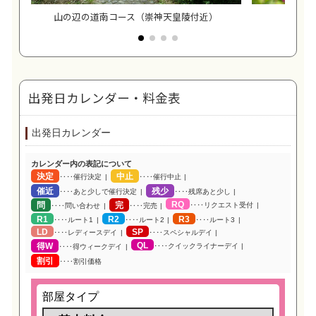
山の辺の道南コース（崇神天皇陵付近）
出発日カレンダー・料金表
出発日カレンダー
カレンダー内の表記について
決定
中止
‥‥催行決定
‥‥催行中止
催近
残少
‥‥あと少しで催行決定
‥‥残席あと少し
RQ
問
完
‥‥リクエスト受付
‥‥問い合わせ
‥‥完売
R1
R2
R3
‥‥ルート1
‥‥ルート2
‥‥ルート3
LD
SP
‥‥レディースデイ
‥‥スペシャルデイ
QL
得W
‥‥クイックライナーデイ
‥‥得ウィークデイ
割引
‥‥割引価格