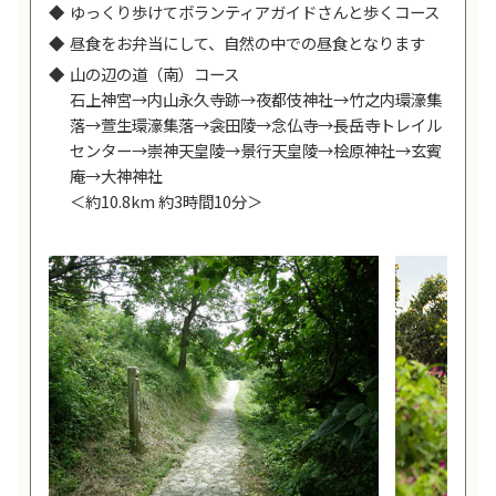
ゆっくり歩けてボランティアガイドさんと歩くコース
昼食をお弁当にして、自然の中での昼食となります
山の辺の道（南）コース
石上神宮→内山永久寺跡→夜都伎神社→竹之内環濠集
落→萱生環濠集落→衾田陵→念仏寺→長岳寺トレイル
センター→崇神天皇陵→景行天皇陵→桧原神社→玄賓
庵→大神神社
＜約10.8km 約3時間10分＞