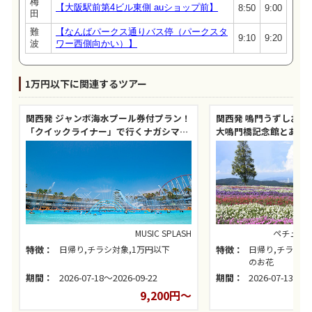
梅
【大阪駅前第4ビル東側 auショップ前】
8:50
9:00
田
難
【なんばパークス通りバス停（パークスタ
9:10
9:20
波
ワー西側向かい）】
1万円以下に関連するツアー
関西発 ジャンボ海水プール券付プラン！
関西発 鳴門うずしおク
「クイックライナー」で行くナガシマス
大鳴門橋記念館とあわ
パーランド
MUSIC SPLASH
ペチュニ
特徴：
日帰り,チラシ対象,1万円以下
特徴：
日帰り,チラシ対
のお花
期間：
2026-07-18～2026-09-22
期間：
2026-07-13～20
9,200円～