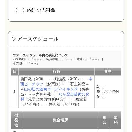
ツアースケジュール
ツアースケジュール内の表記について
バス移動‥‥「＝＝」
徒歩移動‥‥「....」
電車‥‥「＋＋」
その他‥‥「～～」
日
行程
食事
梅田発（9:00）＝＝難波発（9:20）＝＝
中
西ピーナッツ
（お買物）＝＝石上神宮～
朝：-
～
山の辺の道南コースハイキング
（お弁
昼：お弁当付
1
当）～～大神神社＝＝
なら歴史芸術文化
夜：-
村
（見学とお買物 約60分）＝＝難波着
（17:40頃）＝＝梅田着（18:00頃）
出
集
出
発
集合場所
合
発
地