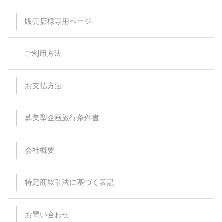
予約時の集客状況によりご希望の乗下車地をお取りすることが
出来なくなる場合があります。
販売店様専用ページ
特に記載のない限り、バス車内にトイレはついておりません。
スタンダードバスご利用の際、最後席が5列となる場合があり
ますが、通常席と同等の扱いとなります。
バスの乗車運賃は予告なく変更になる場合があります。予約受
ご利用方法
付後または旅行代金をお支払い頂いた後に運賃が変更された場
合でも差額の徴収及び払い戻しはありません。
バスは定刻に出発致します。事前にご連絡頂いた場合でもお待
ちすることは出来ません。停留所または集合場所に時間までに
お支払方法
お見えにならない場合でもバス乗務員及び受付係員からのご連
絡は致しません。
受付場所と乗車場所が異なる場合があります。その場合は集合
場所にて停留所の案内を致します。尚、受付を済ませた後でも
募集型企画旅行条件書
乗車場所にいらっしゃらない場合、バスはお待ちすることは出
来ません。
悪天候・道路状況により到着時間が前後する場合がございます
会社概要
ので、予めご了承ください。
バスの運行・到着時間はあくまでも目安ですので、交通事情に
より予定通り運行できない場合がございます。また、その為に
生じたタクシー、宿泊施設、食事等の提供、返金等には応じら
特定商取引法に基づく表記
れませんので予めご了承ください。
出発日当日の乗下車地の変更はできません。
バスのトランクに預けれる荷物は三辺（タテ・ヨコ・高さ）の
合計が120cm以内で、お一人様1個までとさせて頂きます。折
お問い合わせ
りたたみ自転車などの大きな荷物、ペット等はお断りしていま