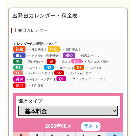
出発日カレンダー・料金表
出発日カレンダー
カレンダー内の表記について
決定
中止
‥‥催行決定
‥‥催行中止
催近
残少
‥‥あと少しで催行決定
‥‥残席あと少し
RQ
問
完
‥‥リクエスト受付
‥‥問い合わせ
‥‥完売
R1
R2
R3
‥‥ルート1
‥‥ルート2
‥‥ルート3
LD
SP
‥‥レディースデイ
‥‥スペシャルデイ
QL
得W
‥‥クイックライナーデイ
‥‥得ウィークデイ
割引
‥‥割引価格