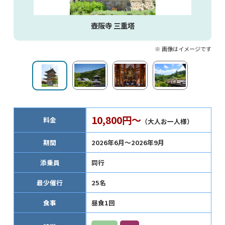
壺阪寺 三重塔
※ 画像はイメージです
10,800円～
料金
（大人お一人様）
期間
2026年6月～2026年9月
添乗員
同行
最少催行
25名
食事
昼食1回