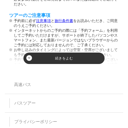
ださい。
ツアーのご注意事項
予約前に必ず
注意事項
と
旅行条件書
をお読みいただき、ご同意
のうえご予約ください。
インターネットからのご予約の際には「予約フォーム」を利用
してご予約いただけますが、サポートが終了したパソコンやス
マートフォン、また最新バージョンではないブラウザーからの
ご予約には対応しておりませんので、ご了承ください。
お申し込みのタイミングによっては空室・空席がございまして
も予約が成立しない場合がございますのでご了承ください。
予約フォーム内の人数欄に幼児のお客様の人数入力枠がござい
ますが、ご入力頂きましてもご人数に反映致しません。ご注意
ください。又、お席を利用されない膝の上のお客様のご乗車は
お断りしております。
小学生以下のご参加は保護者同伴のみとさせて頂いておりま
す。
高速バス
【バスプランについて】
安全運行上、バス乗車における幼児等の無賃扱いはお断りして
バスツアー
います。当日、集合場所にお越しなられても、お断りさせてい
ただく場合がありますのでご注意ください。
乗車・下車場所は事前予約が必要です。（予約のない乗下車地
は通過いたします）
プライバシーポリシー
乳児（0～1歳）の方はバス乗車中のシートベルト着用が困難な
為、お申込みはご遠慮ください。