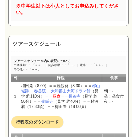
※中学生以下は小人としてお申込みしてくださ
い。
ツアースケジュール
ツアースケジュール内の表記について
バス移動‥‥「＝＝」
徒歩移動‥‥「....」
電車‥‥「＋＋」
その他‥‥「～～」
日
行程
食事
梅田発（8:00）＝＝難波発（8:30）＝＝
郡山
城跡
....
春岳院
....
大和郡山大河ドラマ館
（見
朝：-
学 約110分）＝＝
昼食
＝＝
長谷寺
（見学 約
昼：昼食付
1
50分）＝＝
壺阪寺
（見学 約40分）＝＝難波
夜：-
着（17:30頃）＝＝梅田着（18:00頃）
行程表のダウンロード