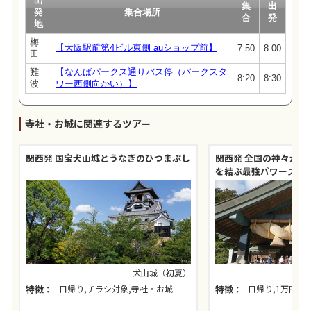
出
集
出
発
集合場所
合
発
地
梅
【大阪駅前第4ビル東側 auショップ前】
7:50
8:00
田
難
【なんばパークス通りバス停（パークスタ
8:20
8:30
波
ワー西側向かい）】
寺社・お城に関連するツアー
関西発 国宝犬山城とうなぎのひつまぶし
関西発 全国の神々が集
を結ぶ最強パワースポ
帰りの旅
犬山城（初夏）
特徴：
日帰り,チラシ対象,寺社・お城
特徴：
日帰り,1万円以