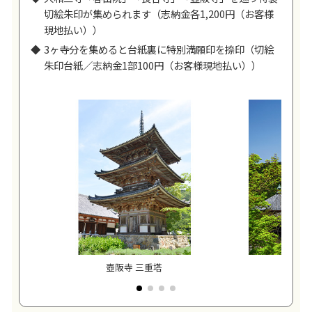
切絵朱印が集められます（志納金各1,200円（お客様
現地払い））
3ヶ寺分を集めると台紙裏に特別満願印を捺印（切絵
朱印台紙／志納金1部100円（お客様現地払い））
壺阪寺 三重塔