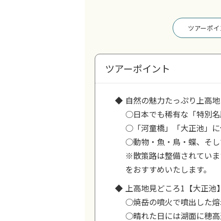
ツアーポイ
ツアーポイント
自然の魅力たっぷり上高地
○日本でも稀有な「特別名
○「河童橋」「大正池」に
○動物・魚・鳥・蝶、そし
※散策路は整備されていま
をおすすめいたします。
上高地見どころ1【大正池
○焼岳の噴火で噴出した熔
○晴れた日には湖面に穂高