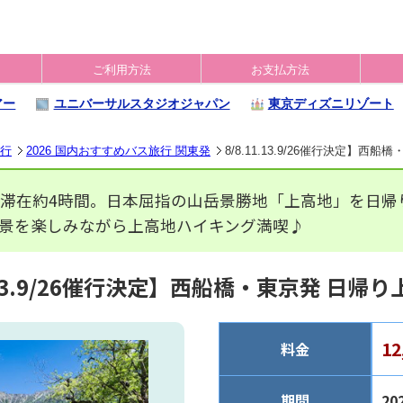
ご利用方法
お支払方法
アー
ユニバーサルスタジオジャパン
東京ディズニリゾート
旅行
2026 国内おすすめバス旅行 関東発
8/8.11.13.9/26催行決定
滞在約4時間。日本屈指の山岳景勝地「上高地」を日帰
絶景を楽しみながら上高地ハイキング満喫♪
1.13.9/26催行決定】西船橋・東京発 日
1
料金
期間
20