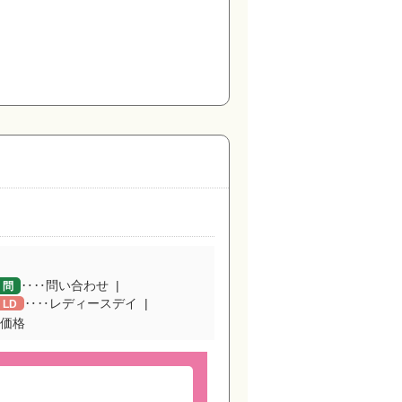
‥‥問い合わせ
問
‥‥レディースデイ
LD
価格