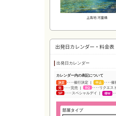
上高地 河童橋
出発日カレンダー・料金表
出発日カレンダー
カレンダー内の表記について
‥‥催行決定
‥‥催
決定
中止
‥‥リクエス
‥‥完売
RQ
完
‥‥スペシャルデイ
SP
‥
得W