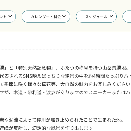
ント
カレンダー・料金
スケジュール
勝」と「特別天然記念物」、ふたつの称号を持つ山岳景勝地。
代表されるSNS映えばっちりな絶景の中を約4時間たっぷりハ
て季節に咲く様々な草花等、大自然の魅力をお楽しみください
すが、木道・砂利道・渡歩がありますのでスニーカーまたはハ
】
岩や泥流によって梓川が堰き止められたことで生まれた池。
連峰が反射し、幻想的な風景を作り出します。