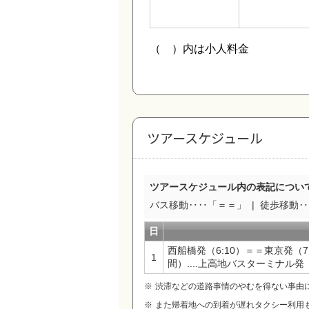
ツアースケジュール
ツアースケジュール内の表記につい
バス移動‥‥「＝＝」
徒歩移動‥‥
日
西船橋発（6:10）＝＝東京発（
1
間）....上高地バスターミナル発（
渋滞などの道路事情のやむを得ない事由
また帰着地への到着が遅れタクシー利用