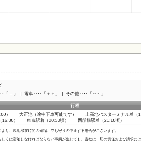
て
「....」
電車‥‥「＋＋」
その他‥‥「～～」
行程
7:00）＝＝大正池（途中下車可能です）＝＝上高地バスターミナル着（11:3
15:30）＝＝東京駅着（20:30頃）＝＝西船橋駅着（21:10頃）
により、現地滞在時間の短縮、立ち寄りの中止する場合がございます。
もしくは宿泊しなければならない事態が生じても、当社は一切の責任および請求に