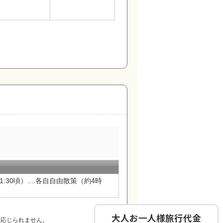
0頃）....各自自由散策（約4時
大人お一人様旅行代金
は応じられません。