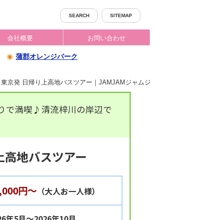
SEARCH
SITEMAP
会社概要
お問い合わせ
蒲郡オレンジパーク
】西船橋・東京発 日帰り上高地バスツアー｜JAMJAMジャムジャムツアー
りで満喫♪清流梓川の岸辺で
帰り上高地バスツアー
2,000円～
（大人お一人様）
26年5月～2026年10月