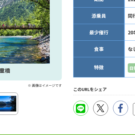
添乗員
同
最少催行
20
食事
な
特徴
日
河童橋
※ 画像はイメージです
このURLをシェア