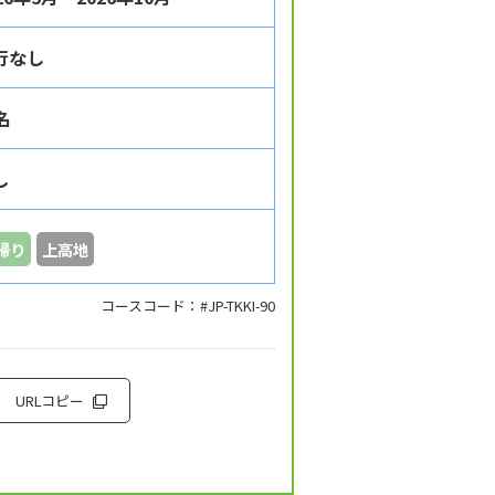
行なし
名
し
帰り
上高地
コースコード：#JP-TKKI-90
URLコピー