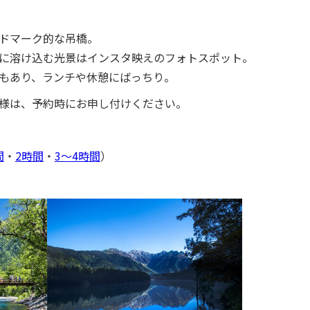
】
ドマーク的な吊橋。
に溶け込む光景はインスタ映えのフォトスポット。
もあり、ランチや休憩にばっちり。
様は、予約時にお申し付けください。
間
・
2時間
・
3～4時間
）