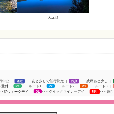
大正池
行中止
‥‥あと少しで催行決定
‥‥残席あと少し
催近
残少
ト受付
‥‥ルート1
‥‥ルート2
‥‥ルート3
R1
R2
R3
‥‥クイックライナーデイ
‥得ウィークデイ
QL
‥‥割引
割引