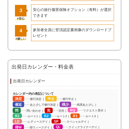
安心の旅行傷害保険オプション（有料）が選択
3
できます
#安心
参加者全員に登頂認定書画像のダウンロードプ
4
レゼント
#嬉しい
出発日カレンダー・料金表
出発日カレンダー
カレンダー内の表記について
決定
中止
‥‥催行決定
‥‥催行中止
催近
残少
‥‥あと少しで催行決定
‥‥残席あと少し
RQ
問
完
‥‥リクエスト受付
‥‥問い合わせ
‥‥完売
R1
R2
R3
‥‥ルート1
‥‥ルート2
‥‥ルート3
LD
SP
‥‥レディースデイ
‥‥スペシャルデイ
QL
得W
‥‥クイックライナーデイ
‥‥得ウィークデイ