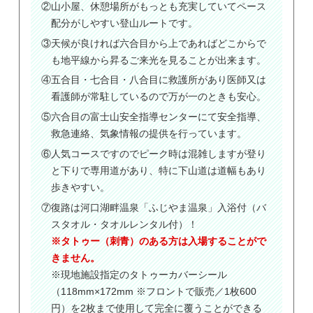
②山小屋、休憩場所がもっとも充実していてペース
配分がしやすい登山ルートです。
③天候が良ければ六合目から上であればどこからで
も地平線から昇るご来光を見ることが出来ます。
④五合目・七合目・八合目に救護所があり医師又は
看護師が常駐しているので万が一のときも安心。
⑤六合目の富士山安全指導センターにて安全指導、
救急連絡、気象情報の提供を行っています。
⑥人気コースですのでピーク時は混雑しますが登り
と下りで専用道があり、特に下山道は道幅もあり
歩きやすい。
⑦復路は河口湖畔温泉「ふじやま温泉」入浴付（バ
スタオル・タオルレンタル付）！
※タトゥー（刺青）のある方は入場することがで
きません。
※現地施設指定のタトゥーカバーシール
（118mm×172mm ※フロントで販売／1枚600
円）を2枚まで使用して完全に覆うことができる