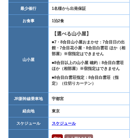
最少催行
1名様から出発保証
お食事
1泊2食
【選べる山小屋】
■7・8合目山小屋おまかせ：7合目日の出
館・7合目花小屋・8合目白雲荘 ほか（相
部屋）※宿指定はできません
山小屋
■8合目以上の山小屋 確約：8合目白雲荘
ほか（相部屋）※宿指定はできません
■8合目白雲荘指定：8合目白雲荘（指
定）（仕切りカーテン）
JR新幹線乗車地
宇都宮
経由地
東京
スケジュール
スケジュール