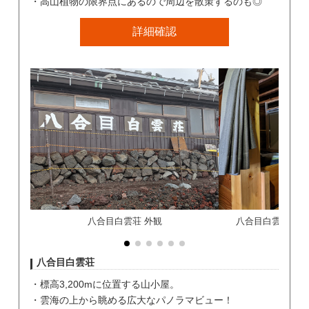
高山植物の限界点にあるので周辺を散策するのも◎
詳細確認
八合目白雲荘 外観
八合目白雲荘 部
八合目白雲荘
標高3,200mに位置する山小屋。
雲海の上から眺める広大なパノラマビュー！