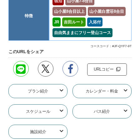
宿泊
山小屋7-8合目
山小屋8合目以上
山小屋白雲荘8合目
特徴
JR
吉田ルート
入浴付
自由気ままにフリー登山コース
コースコード：#JF-QYF7-9T
このURLをシェア
URLコピー
プラン紹介
カレンダー・料金
スケジュール
バス紹介
施設紹介