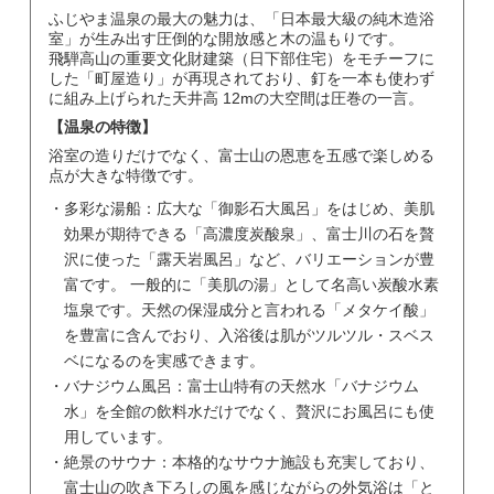
ふじやま温泉の最大の魅力は、「日本最大級の純木造浴
室」が生み出す圧倒的な開放感と木の温もりです。
飛騨高山の重要文化財建築（日下部住宅）をモチーフに
した「町屋造り」が再現されており、釘を一本も使わず
に組み上げられた天井高 12mの大空間は圧巻の一言。
【温泉の特徴】
浴室の造りだけでなく、富士山の恩恵を五感で楽しめる
点が大きな特徴です。
多彩な湯船：広大な「御影石大風呂」をはじめ、美肌
効果が期待できる「高濃度炭酸泉」、富士川の石を贅
沢に使った「露天岩風呂」など、バリエーションが豊
富です。 一般的に「美肌の湯」として名高い炭酸水素
塩泉です。天然の保湿成分と言われる「メタケイ酸」
を豊富に含んでおり、入浴後は肌がツルツル・スベス
ベになるのを実感できます。
バナジウム風呂：富士山特有の天然水「バナジウム
水」を全館の飲料水だけでなく、贅沢にお風呂にも使
用しています。
絶景のサウナ：本格的なサウナ施設も充実しており、
富士山の吹き下ろしの風を感じながらの外気浴は「と