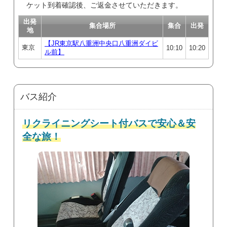
ケット到着確認後、ご返金させていただきます。
出発
集合場所
集合
出発
地
【JR東京駅八重洲中央口八重洲ダイビ
東京
10:10
10:20
ル前】
バス紹介
リクライニングシート付バスで安心＆安
全な旅！