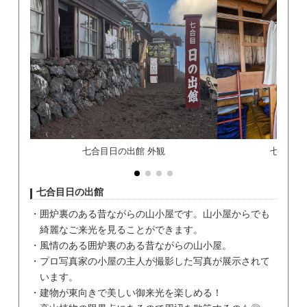
七合目日の出館 外観
七合目日
七合目日の出館
囲炉裏のある昔ながらの山小屋です。山小屋からでも
綺麗なご来光を見ることができます。
風情のある囲炉裏のある昔ながらの山小屋。
プロ写真家の小屋の主人が撮影した写真が展示されて
います。
建物が東向きで美しい御来光を楽しめる！