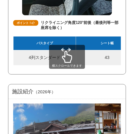
リクライニング角度120°前後（最後列等一部
ポイント！
座席を除く）
バスタイプ
シート幅
4列スタンダード
43
横スクロールできます
施設紹介
（2026年）