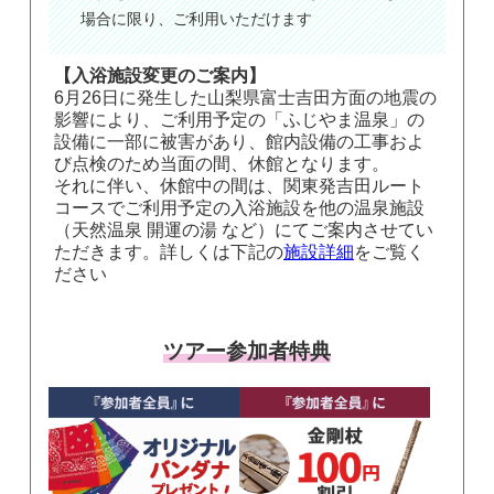
場合に限り、ご利用いただけます
【入浴施設変更のご案内】
6月26日に発生した山梨県富士吉田方面の地震の
影響により、ご利用予定の「ふじやま温泉」の
設備に一部に被害があり、館内設備の工事およ
び点検のため当面の間、休館となります。
それに伴い、休館中の間は、関東発吉田ルート
コースでご利用予定の入浴施設を他の温泉施設
（天然温泉 開運の湯 など）にてご案内させてい
ただきます。詳しくは下記の
施設詳細
をご覧く
ださい
ツアー参加者特典