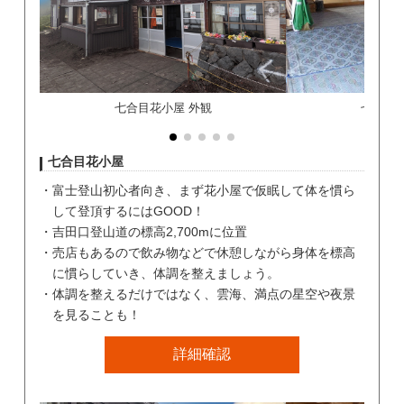
七合目花小屋 外観
七合目
七合目花小屋
富士登山初心者向き、まず花小屋で仮眠して体を慣ら
して登頂するにはGOOD！
吉田口登山道の標高2,700mに位置
売店もあるので飲み物などで休憩しながら身体を標高
に慣らしていき、体調を整えましょう。
体調を整えるだけではなく、雲海、満点の星空や夜景
を見ることも！
詳細確認