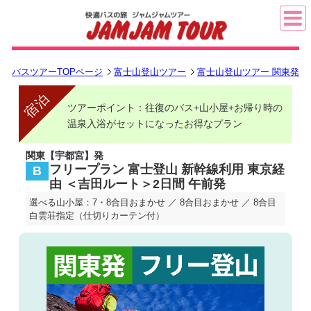
バスツアーTOPページ
富士山登山ツアー
富士山登山ツアー 関東発
宿泊
ツアーポイント：往復のバス+山小屋+お帰り時の
温泉入浴がセットになったお得なプラン
関東【宇都宮】発
フリープラン 富士登山 新幹線利用 東京経
B
由 ＜吉田ルート＞2日間 午前発
選べる山小屋：7・8合目おまかせ ／ 8合目おまかせ ／ 8合目
白雲荘指定（仕切りカーテン付）