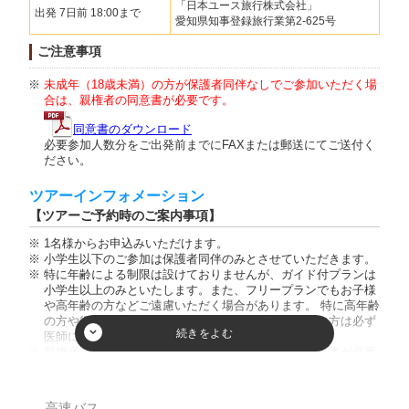
「日本ユース旅行株式会社」
出発 7日前 18:00まで
愛知県知事登録旅行業第2-625号
ご注意事項
未成年（18歳未満）の方が保護者同伴なしでご参加いただく場
合は、親権者の同意書が必要です。
同意書のダウンロード
必要参加人数分をご出発前までにFAXまたは郵送にてご送付く
ださい。
ツアーインフォメーション
【ツアーご予約時のご案内事項】
1名様からお申込みいただけます。
小学生以下のご参加は保護者同伴のみとさせていただきます。
特に年齢による制限は設けておりませんが、ガイド付プランは
小学生以上のみといたします。また、フリープランでもお子様
や高年齢の方などご遠慮いただく場合があります。 特に高年齢
の方や循環器系疾患をお持ちの方、既往歴をお持ちの方は必ず
医師に判断を仰いでください。
親権者が同行しない中学生のご参加は、親権者の同意書が必要
です。
乳児（0～1歳）の方はバス乗車中のシートベルト着用が困難な
ためご参加いただけません。膝の上も不可です。
高速バス