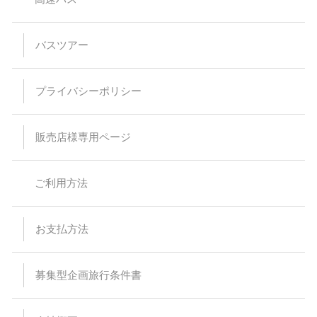
添乗員は同行いたしません。往復のバス乗車時間中の代行業務
はバス乗務員が行います。ガイド付プランでのガイドは1日目
の五合目～2日目の五合目まで同行いたします。
予約前に必ず注意事項と旅行条件書をお読みいただき、同意の
バスツアー
うえご予約ください。
【ツアーの催行・中止について】
プライバシーポリシー
催行保証コース以外の
最少催行人員は15名となります。最少催
行人員に満たない催行中止は、出発の14日前までにご連絡いた
します。
販売店様専用ページ
ご出発の21日までにご予約がない場合は催行中止させていただ
く場合もございます。
全コース雨天決行です。但し、悪天候・台風などの豪雨の場合
で安全なツアーの運行ができないと判断された場合は、直前で
ご利用方法
もツアー中止のご連絡をさせていただく場合がございます。 こ
の場合、旅行代金は返金します。ただし、弊社に旅行代金とし
てお支払いいただいた以外の、交通・宿泊・レンタル等のお客
様によって支払われた費用につきましては、対象外となりま
お支払方法
す。 なお、通知はEメールにて行います。その後、確認が取れ
ない場合に電話またはショートメールを利用してご案内いたし
ます。 又、オプションのお鉢巡りの催行可否は、当日天候状況
により現地ガイドもしくは富士山指導センターが判断をいたし
募集型企画旅行条件書
ます。予めご了承ください。 又、当日天候が急変し、現地ガイ
ドもしくは富士山指導センターの判断で登山および（オプショ
ン）お鉢めぐりを中止する場合がありますので、予めご了承く