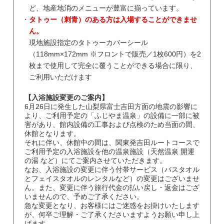
ど、地産地消のメニューが豊富に揃っています。
タトゥー（刺青）のある方は入場することができませ
ん。
現地施設指定のタトゥーカバーシール
（118mm×172mm ※フロントで販売／1枚600円）を2
枚まで使用して完全に覆うことができる場合に限り、
ご利用いただけます
【入浴施設変更のご案内】
6月26日に発生した山梨県富士吉田方面の地震の影響に
より、ご利用予定の「ふじやま温泉」の設備に一部に被
害があり、館内設備の工事および点検のため当面の間、
休館となります。
それに伴い、休館中の間は、関東発吉田ルートコースで
ご利用予定の入浴施設を他の温泉施設（天然温泉 開運
の湯 など）にてご案内させていただきます。
なお、入浴施設の変更に伴う付帯サービス（バスタオル
とフェイスタオルのレンタルなど）の変更はございませ
ん。また、変更に伴う旅行代金の払い戻し・返金はござ
いませんので、予めご了承ください。
急な変更となり、お客様にはご迷惑をお掛けいたします
が、何卒ご理解・ご了承くださいますようお願い申し上
げます。