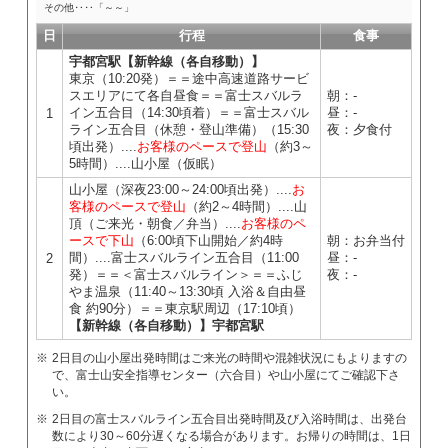
その他‥‥「～～」
日
行程
食事
宇都宮駅【新幹線（各自移動）】
東京（10:20発）＝＝途中高速道路サービ
スエリアにて各自昼食＝＝富士スバルラ
朝：-
イン五合目（14:30頃着）＝＝富士スバル
昼：-
1
ライン五合目（休憩・登山準備）（15:30
夜：夕食付
頃出発）....
お客様のペースで登山
（約3～
5時間）....山小屋（仮眠）
山小屋（深夜23:00～24:00頃出発）....
お
客様のペースで登山
（約2～4時間）....山
頂（ご来光・朝食／弁当）....
お客様のペ
ースで下山
（6:00頃下山開始／約4時
朝：お弁当付
間）....富士スバルライン五合目（11:00
昼：-
2
発）＝＝＜富士スバルライン＞＝＝ふじ
夜：-
やま温泉（11:40～13:30頃 入浴＆自由昼
食 約90分）＝＝東京駅周辺（17:10頃）
【新幹線（各自移動）】宇都宮駅
2日目の山小屋出発時間はご来光の時間や混雑状況にもよりますの
で、富士山安全指導センター（六合目）や山小屋にてご確認下さ
い。
2日目の富士スバルライン五合目出発時間及び入浴時間は、出発台
数により30～60分遅くなる場合があります。お帰りの時間は、1日