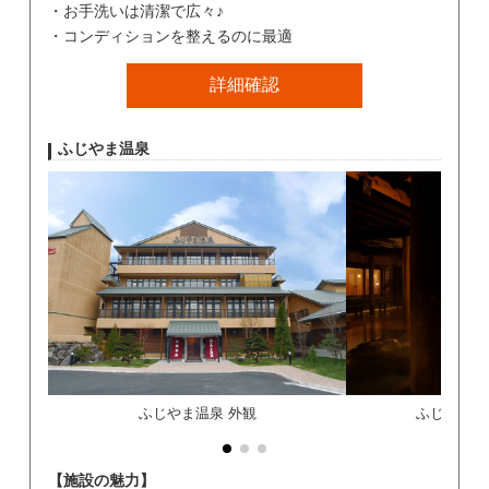
お手洗いは清潔で広々♪
コンディションを整えるのに最適
詳細確認
ふじやま温泉
ふじやま温泉 外観
ふじやま温
【施設の魅力】