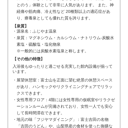
とのう」体験として非常に人気があります。 また、神
経痛や筋肉痛、冷え性など 20種類以上の適応症があ
り、療養泉としても優れた質を誇ります。
【泉質】
源泉名：ふじやま温泉
泉質：マグネシウム・カルシウム・ナトリウム-炭酸水
素塩・硫酸塩・塩化物泉
※一般的には炭酸水素塩泉と称します。
【その他の特徴】
入浴後もゆったりと過ごせる充実した館内設備が揃って
います。
展望休憩室：富士山を正面に望む絶景の休憩スペース
があり、ハンモックやリクライニングチェアでリラッ
クスできます。
女性専用フロア：4階には女性専用の仮眠室やリラクゼ
ーションルームが完備されており、女性一人でも安心
して長時間滞在できます。
地元の味「フジヤマダイニング」：富士吉田の名物
「吉田のうどん」や、山梨県産の食材を使った御膳な