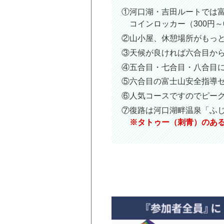
①河口湖・吉田ルートでは
コインロッカー（300円～
②山小屋、休憩場所がもっ
③天候が良ければ六合目か
④五合目・七合目・八合目
⑤六合目の富士山安全指導
⑥人気コースですのでピー
⑦復路は河口湖畔温泉「ふ
※タトゥー（刺青）のあ