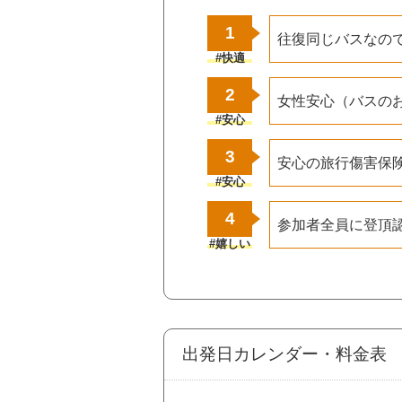
1
往復同じバスなの
#快適
2
女性安心（バスの
#安心
3
安心の旅行傷害保
#安心
4
参加者全員に登頂
#嬉しい
出発日カレンダー・料金表