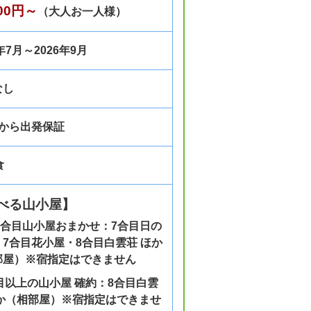
800円～
（大人お一人様）
6年7月～2026年9月
なし
様から出発保証
食
べる山小屋】
8合目山小屋おまかせ：7合目日の
7合目花小屋・8合目白雲荘 ほか
部屋）※宿指定はできません
目以上の山小屋 確約：8合目白雲
ほか（相部屋）※宿指定はできませ