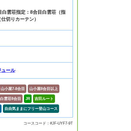
合目白雲荘指定：8合目白雲荘（指
（仕切りカーテン）
ジュール
山小屋7-8合目
山小屋8合目以上
白雲荘8合目
JR
吉田ルート
自由気ままにフリー登山コース
コースコード：#JF-UYF7-9T