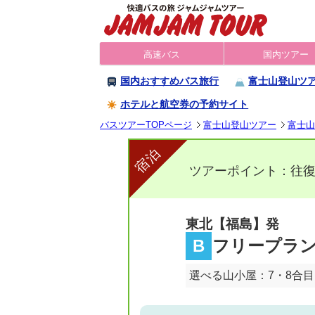
高速バス
国内ツアー
国内おすすめバス旅行
富士山登山ツ
ホテルと航空券の予約サイト
バスツアーTOPページ
富士山登山ツアー
富士山
宿泊
ツアーポイント：往復
東北【福島】発
B
フリープラン
選べる山小屋：7・8合目