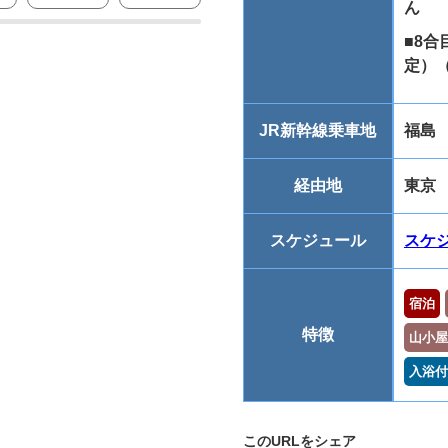
ん
■8
定）
JR新幹線乗車地
福島
経由地
東京
スケジュール
スケ
宿泊
特徴
山小屋
入浴付
このURLをシェア