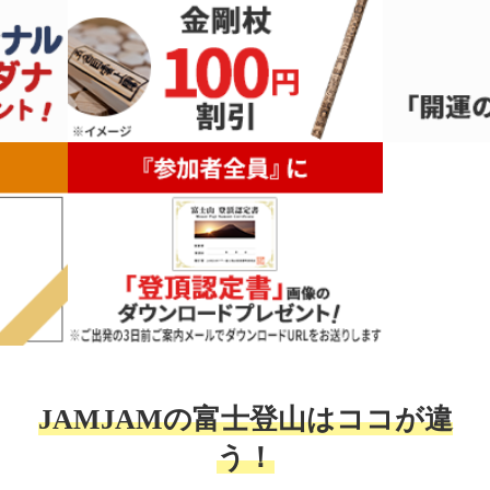
JAMJAMの富士登山は
ココ
が違
う！