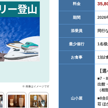
35,
料金
期間
202
添乗員
同行
最少催行
1名
お食事
1泊2
【選
■7・
出館・
※ 画像はイメージです
（相
山小屋
■8合
荘 