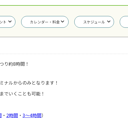
ント
カレンダー・料金
スケジュール
つり約8時間！
ミナルからのみとなります！
までいくことも可能！
間
・
2時間
・
3～4時間
）