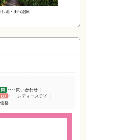
田代池・田代湿原
‥‥問い合わせ
問
‥‥レディースデイ
LD
価格