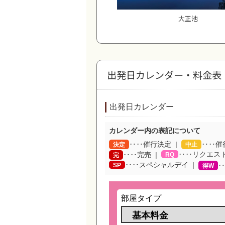
大正池
出発日カレンダー・料金表
出発日カレンダー
カレンダー内の表記について
‥‥催行決定
‥‥催
決定
中止
‥‥リクエス
‥‥完売
RQ
完
‥‥スペシャルデイ
SP
‥
得W