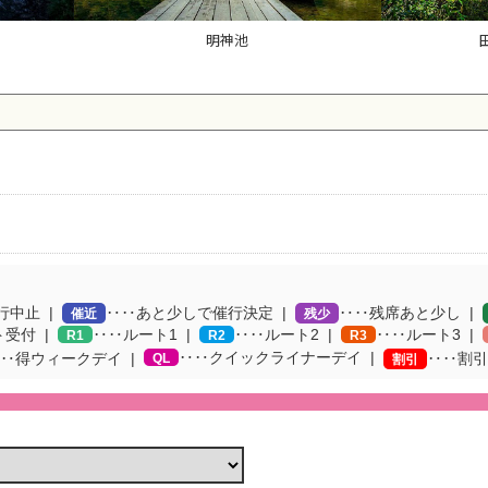
明神池
行中止
‥‥あと少しで催行決定
‥‥残席あと少し
催近
残少
ト受付
‥‥ルート1
‥‥ルート2
‥‥ルート3
R1
R2
R3
‥‥クイックライナーデイ
‥得ウィークデイ
QL
‥‥割引
割引