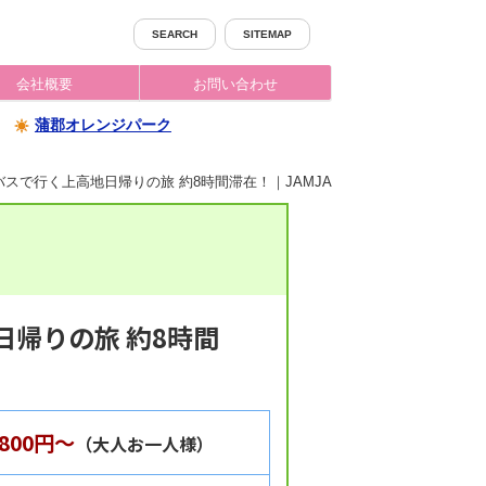
SEARCH
SITEMAP
会社概要
お問い合わせ
蒲郡オレンジパーク
バスで行く上高地日帰りの旅 約8時間滞在！｜JAMJAMジャムジャムツアー
日帰りの旅 約8時間
,800円～
（大人お一人様）