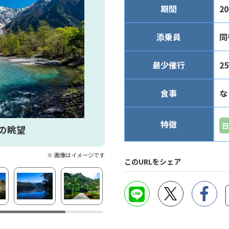
期間
2
添乗員
同
最少催行
2
食事
な
特徴
日
の眺望
※ 画像はイメージです
このURLをシェア