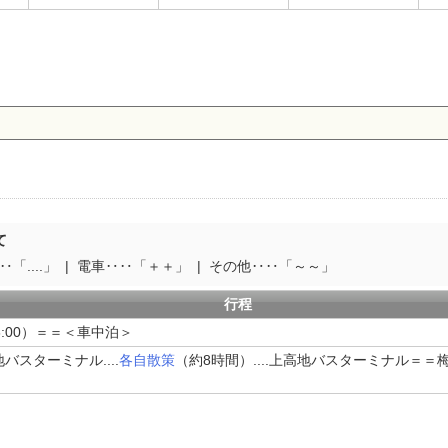
て
「....」
電車‥‥「＋＋」
その他‥‥「～～」
行程
3:00）＝＝＜車中泊＞
スターミナル....
各自散策
（約8時間）....上高地バスターミナル＝＝梅