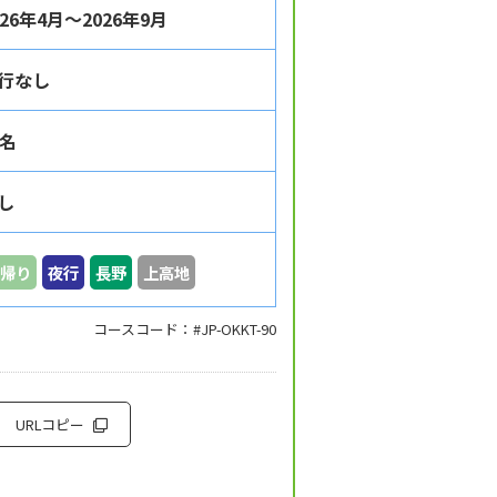
026年4月～2026年9月
行なし
5名
し
帰り
夜行
長野
上高地
コースコード：#JP-OKKT-90
URLコピー