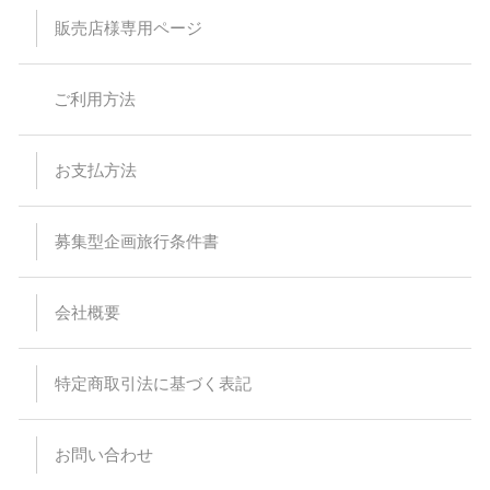
出来なくなる場合があります。
販売店様専用ページ
特に記載のない限り、バス車内にトイレはついておりません。
スタンダードバスご利用の際、最後席が5列となる場合があり
ますが、通常席と同等の扱いとなります。
バスの乗車運賃は予告なく変更になる場合があります。予約受
ご利用方法
付後または旅行代金をお支払い頂いた後に運賃が変更された場
合でも差額の徴収及び払い戻しはありません。
バスは定刻に出発致します。事前にご連絡頂いた場合でもお待
ちすることは出来ません。停留所または集合場所に時間までに
お支払方法
お見えにならない場合でもバス乗務員及び受付係員からのご連
絡は致しません。
受付場所と乗車場所が異なる場合があります。その場合は集合
場所にて停留所の案内を致します。尚、受付を済ませた後でも
募集型企画旅行条件書
乗車場所にいらっしゃらない場合、バスはお待ちすることは出
来ません。
悪天候・道路状況により到着時間が前後する場合がございます
会社概要
ので、予めご了承ください。
バスの運行・到着時間はあくまでも目安ですので、交通事情に
より予定通り運行できない場合がございます。また、その為に
生じたタクシー、宿泊施設、食事等の提供、返金等には応じら
特定商取引法に基づく表記
れませんので予めご了承ください。
出発日当日の乗下車地の変更はできません。
バスのトランクに預けれる荷物は三辺（タテ・ヨコ・高さ）の
合計が120cm以内で、お一人様1個までとさせて頂きます。折
お問い合わせ
りたたみ自転車などの大きな荷物、ペット等はお断りしていま
すのでご注意ください。また、楽器等、貴重品、壊れ物をトラ