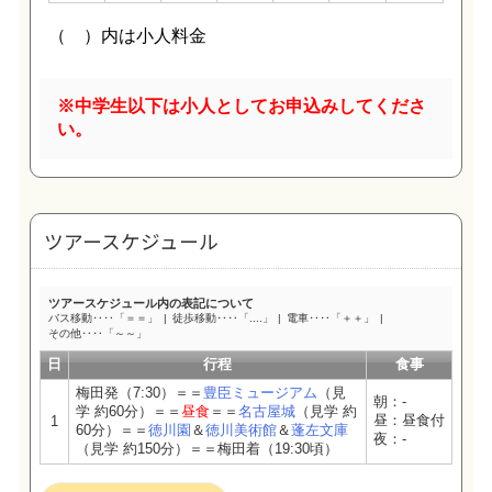
※中学生以下は小人としてお申込みしてくださ
い。
ツアースケジュール
ツアースケジュール内の表記について
バス移動‥‥「＝＝」
徒歩移動‥‥「....」
電車‥‥「＋＋」
その他‥‥「～～」
日
行程
食事
梅田発（7:30）＝＝
豊臣ミュージアム
（見
朝：-
学 約60分）＝＝
昼食
＝＝
名古屋城
（見学 約
昼：昼食付
1
60分）＝＝
徳川園
＆
徳川美術館
＆
蓬左文庫
夜：-
（見学 約150分）＝＝梅田着（19:30頃）