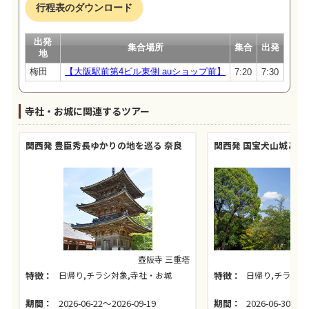
行程表のダウンロード
出発
集合場所
集合
出発
地
梅田
【大阪駅前第4ビル東側 auショップ前】
7:20
7:30
寺社・お城に関連するツアー
関西発 豊臣秀長ゆかりの地を巡る 奈良
関西発 国宝犬山城とう
壺阪寺 三重塔
特徴：
日帰り,チラシ対象,寺社・お城
特徴：
日帰り,チラシ対
期間：
2026-06-22～2026-09-19
期間：
2026-06-30～20