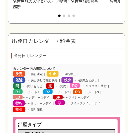
名古屋城大天守と小天守／提供：名古屋城総合事
名古屋城本丸
務所
出発日カレンダー・料金表
出発日カレンダー
カレンダー内の表記について
決定
中止
‥‥催行決定
‥‥催行中止
催近
残少
‥‥あと少しで催行決定
‥‥残席あと少し
RQ
問
完
‥‥リクエスト受付
‥‥問い合わせ
‥‥完売
R1
R2
R3
‥‥ルート1
‥‥ルート2
‥‥ルート3
LD
SP
‥‥レディースデイ
‥‥スペシャルデイ
QL
得W
‥‥クイックライナーデイ
‥‥得ウィークデイ
割引
‥‥割引価格