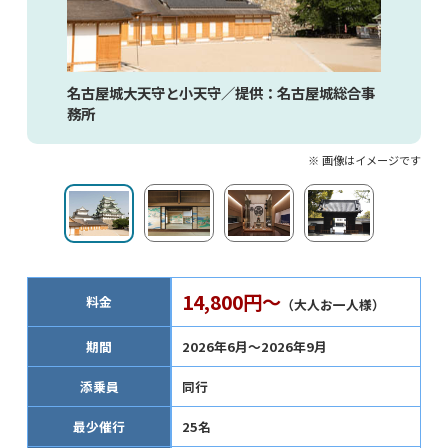
名古屋城大天守と小天守／提供：名古屋城総合事
務所
※ 画像はイメージです
14,800円～
料金
（大人お一人様）
期間
2026年6月～2026年9月
添乗員
同行
最少催行
25名