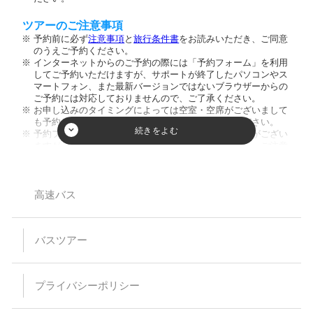
ツアーのご注意事項
予約前に必ず
注意事項
と
旅行条件書
をお読みいただき、ご同意
のうえご予約ください。
インターネットからのご予約の際には「予約フォーム」を利用
してご予約いただけますが、サポートが終了したパソコンやス
マートフォン、また最新バージョンではないブラウザーからの
ご予約には対応しておりませんので、ご了承ください。
お申し込みのタイミングによっては空室・空席がございまして
も予約が成立しない場合がございますのでご了承ください。
予約フォーム内の人数欄に幼児のお客様の人数入力枠がござい
ますが、ご入力頂きましてもご人数に反映致しません。ご注意
ください。又、お席を利用されない膝の上のお客様のご乗車は
お断りしております。
小学生以下のご参加は保護者同伴のみとさせて頂いておりま
す。
高速バス
【バスプランについて】
安全運行上、バス乗車における幼児等の無賃扱いはお断りして
バスツアー
います。当日、集合場所にお越しなられても、お断りさせてい
ただく場合がありますのでご注意ください。
乗車・下車場所は事前予約が必要です。（予約のない乗下車地
は通過いたします）
プライバシーポリシー
乳児（0～1歳）の方はバス乗車中のシートベルト着用が困難な
為、お申込みはご遠慮ください。
予約時の集客状況によりご希望の乗下車地をお取りすることが