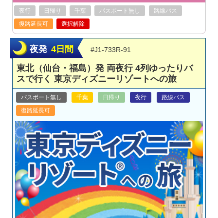
夜行
日帰り
千葉
パスポート無し
路線バス
復路延長可
選択解除
夜発
4日間
#J1-733R-91
東北（仙台・福島）発 両夜行 4列ゆったりバ
スで行く 東京ディズニーリゾートへの旅
パスポート無し
千葉
日帰り
夜行
路線バス
復路延長可