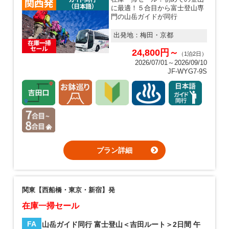
に最適！５合目から富士登山専
門の山岳ガイドが同行
出発地：
梅田・京都
24,800円～
（1泊2日）
2026/07/01～2026/09/10
JF-WYG7-9S
プラン詳細
関東【西船橋・東京・新宿】発
在庫一掃セール
FA
山岳ガイド同行 富士登山＜吉田ルート＞2日間 午