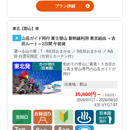
プラン詳細
東北【郡山】発
A
山岳ガイド同行 富士登山 新幹線利用 東京経由 ＜吉
田ルート＞2日間 午前発
選べる山小屋：7・8合目おまかせ ／ 8合目おまかせ ／ 8合
目 白雲荘指定（仕切りカーテン付）
初めての登山に最適！５合目か
ら富士登山専門の山岳ガイドが
同行
出発地：
郡山
35,800円～
（1泊2日）
2026/07/17～2026/09/10
#JF-VYG7-9T