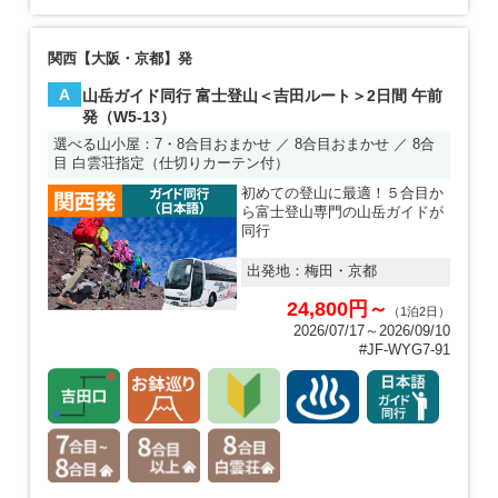
関西【大阪・京都】発
A
山岳ガイド同行 富士登山＜吉田ルート＞2日間 午前
発（W5-13）
選べる山小屋：7・8合目おまかせ ／ 8合目おまかせ ／ 8合
目 白雲荘指定（仕切りカーテン付）
初めての登山に最適！５合目か
ら富士登山専門の山岳ガイドが
同行
出発地：
梅田・京都
24,800円～
（1泊2日）
2026/07/17～2026/09/10
#JF-WYG7-91