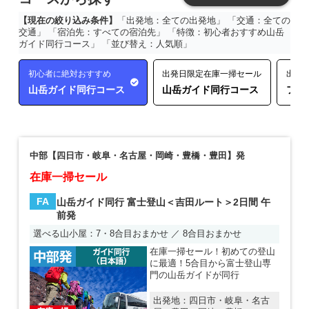
【現在の絞り込み条件】
「出発地：全ての出発地」 「交通：全ての
交通」 「宿泊先：すべての宿泊先」 「特徴：初心者おすすめ山岳
ガイド同行コース」 「並び替え：人気順」
初心者に絶対おすすめ
出発日限定在庫一掃セール
出発
山岳ガイド同行コース
山岳ガイド同行コース
フリ
中部【四日市・岐阜・名古屋・岡崎・豊橋・豊田】発
在庫一掃セール
FA
山岳ガイド同行 富士登山＜吉田ルート＞2日間 午
前発
選べる山小屋：7・8合目おまかせ ／ 8合目おまかせ
在庫一掃セール！初めての登山
に最適！5合目から富士登山専
門の山岳ガイドが同行
出発地：
四日市・岐阜・名古