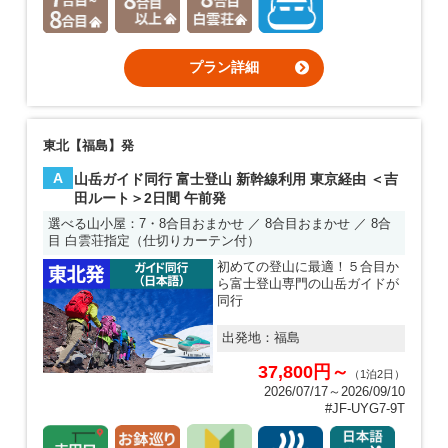
プラン詳細
東北【福島】発
A
山岳ガイド同行 富士登山 新幹線利用 東京経由 ＜吉
田ルート＞2日間 午前発
選べる山小屋：7・8合目おまかせ ／ 8合目おまかせ ／ 8合
目 白雲荘指定（仕切りカーテン付）
初めての登山に最適！５合目か
ら富士登山専門の山岳ガイドが
同行
出発地：
福島
37,800円～
（1泊2日）
2026/07/17～2026/09/10
#JF-UYG7-9T