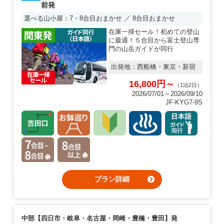
前発
選べる山小屋：7・8合目おまかせ ／ 8合目おまかせ
在庫一掃セール！初めての登山
に最適！５合目から富士登山専
門の山岳ガイドが同行
出発地：
西船橋・東京・新宿
16,800円～
（1泊2日）
2026/07/01～2026/09/10
JF-KYG7-9S
プラン詳細
中部【四日市・岐阜・名古屋・岡崎・豊橋・豊田】発