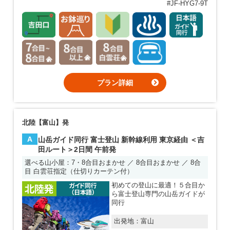
#JF-HYG7-9T
プラン詳細
北陸【富山】発
A
山岳ガイド同行 富士登山 新幹線利用 東京経由 ＜吉
田ルート＞2日間 午前発
選べる山小屋：7・8合目おまかせ ／ 8合目おまかせ ／ 8合
目 白雲荘指定（仕切りカーテン付）
初めての登山に最適！５合目か
ら富士登山専門の山岳ガイドが
同行
出発地：
富山