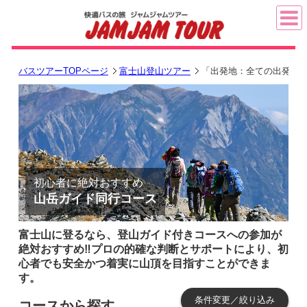
バスツアーTOPページ
富士山登山ツアー
「出発地：全ての出発地」
初心者に絶対おすすめ
山岳ガイド同行コース
富士山に登るなら、登山ガイド付きコースへの参加が
絶対おすすめ‼プロの的確な判断とサポートにより、初
心者でも安全かつ着実に山頂を目指すことができま
す。
条件変更／絞り込み
コースから探す