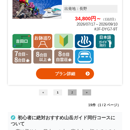
出発地：
長野
34,800円～
（1泊2日）
2026/07/17～2026/09/10
#JF-DYG7-9T
プラン詳細
«
1
2
»
19件
（1 / 2 ページ）
初心者に絶対おすすめ
山岳ガイド同行コース
に
ついて