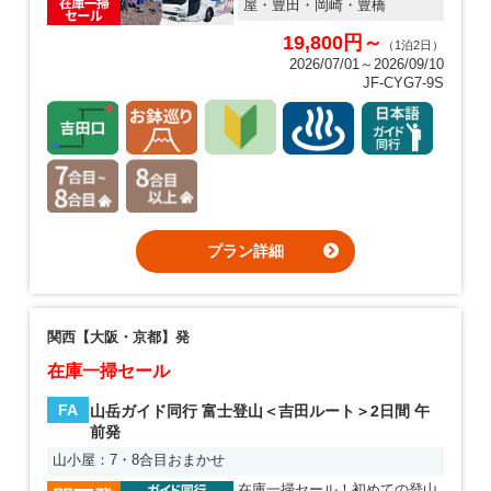
屋・豊田・岡崎・豊橋
19,800円～
（1泊2日）
2026/07/01～2026/09/10
JF-CYG7-9S
プラン詳細
関西【大阪・京都】発
在庫一掃セール
FA
山岳ガイド同行 富士登山＜吉田ルート＞2日間 午
前発
山小屋：7・8合目おまかせ
在庫一掃セール！初めての登山