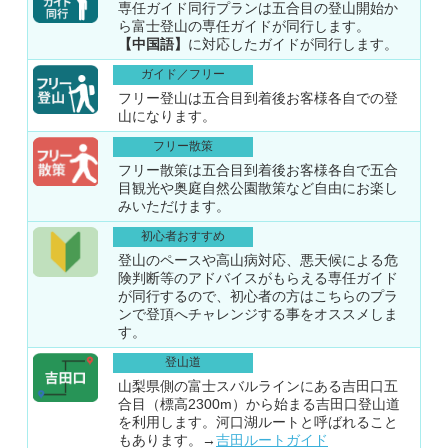
専任ガイド同行プランは五合目の登山開始か
ら富士登山の専任ガイドが同行します。
【中国語】
に対応したガイドが同行します。
ガイド／フリー
フリー登山は五合目到着後お客様各自での登
山になります。
フリー散策
フリー散策は五合目到着後お客様各自で五合
目観光や奥庭自然公園散策など自由にお楽し
みいただけます。
初心者おすすめ
登山のペースや高山病対応、悪天候による危
険判断等のアドバイスがもらえる専任ガイド
が同行するので、初心者の方はこちらのプラ
ンで登頂へチャレンジする事をオススメしま
す。
登山道
山梨県側の富士スバルラインにある吉田口五
合目（標高2300m）から始まる吉田口登山道
を利用します。河口湖ルートと呼ばれること
もあります。→
吉田ルートガイド