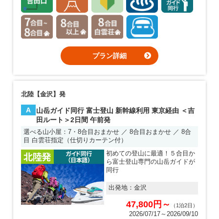
プラン詳細
北陸【金沢】発
A
山岳ガイド同行 富士登山 新幹線利用 東京経由 ＜吉
田ルート＞2日間 午前発
選べる山小屋：7・8合目おまかせ ／ 8合目おまかせ ／ 8合
目 白雲荘指定（仕切りカーテン付）
初めての登山に最適！５合目か
ら富士登山専門の山岳ガイドが
同行
出発地：
金沢
47,800円～
（1泊2日）
2026/07/17～2026/09/10