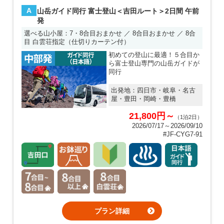
A
山岳ガイド同行 富士登山＜吉田ルート＞2日間 午前
発
選べる山小屋：7・8合目おまかせ ／ 8合目おまかせ ／ 8合
目 白雲荘指定（仕切りカーテン付）
初めての登山に最適！５合目か
ら富士登山専門の山岳ガイドが
同行
出発地：
四日市・岐阜・名古
屋・豊田・岡崎・豊橋
21,800円～
（1泊2日）
2026/07/17～2026/09/10
#JF-CYG7-91
プラン詳細