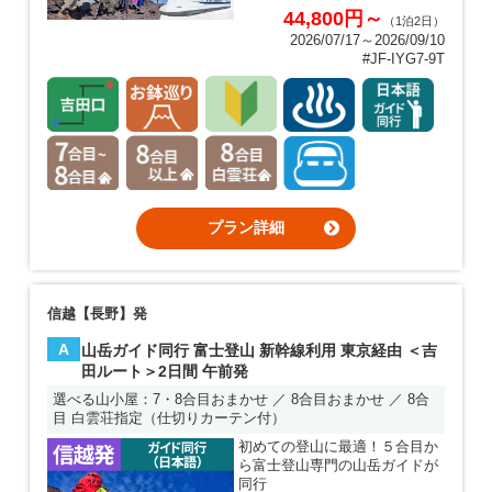
44,800円～
（1泊2日）
2026/07/17～2026/09/10
#JF-IYG7-9T
プラン詳細
信越【長野】発
A
山岳ガイド同行 富士登山 新幹線利用 東京経由 ＜吉
田ルート＞2日間 午前発
選べる山小屋：7・8合目おまかせ ／ 8合目おまかせ ／ 8合
目 白雲荘指定（仕切りカーテン付）
初めての登山に最適！５合目か
ら富士登山専門の山岳ガイドが
同行