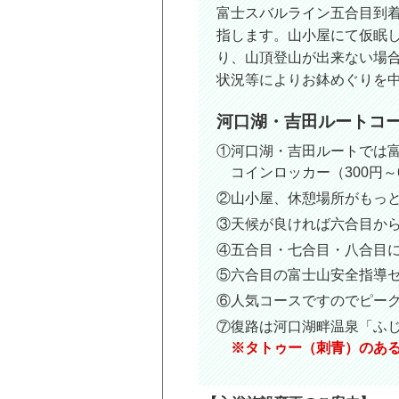
富士スバルライン五合目到
指します。山小屋にて仮眠
り、山頂登山が出来ない場
状況等によりお鉢めぐりを
河口湖・吉田ルートコ
①河口湖・吉田ルートでは
コインロッカー（300円～
②山小屋、休憩場所がもっ
③天候が良ければ六合目か
④五合目・七合目・八合目
⑤六合目の富士山安全指導
⑥人気コースですのでピー
⑦復路は河口湖畔温泉「ふ
※タトゥー（刺青）のあ