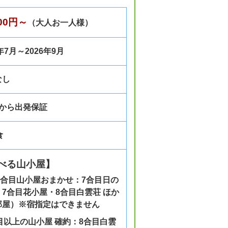
800円～
（大人お一人様）
6年7月～2026年9月
なし
様から出発保証
食
べる山小屋】
8合目山小屋おまかせ：7合目日の
7合目花小屋・8合目白雲荘 ほか
部屋）※宿指定はできません
目以上の山小屋 確約：8合目白雲