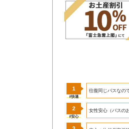
1
往復同じバスなの
#快適
2
女性安心（バスの
#安心
3