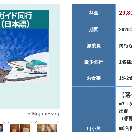
29,
料金
期間
202
添乗員
同行
最少催行
1名
お食事
1泊2
【選
■7・
出館・
※ 画像はイメージです
（相
山小屋
■8合