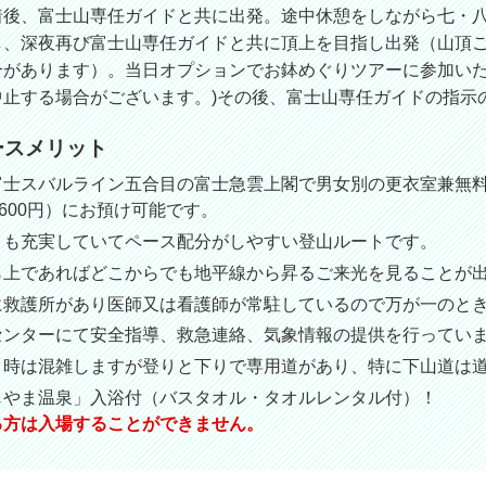
着後、富士山専任ガイドと共に出発。途中休憩をしながら七・
し、深夜再び富士山専任ガイドと共に頂上を目指し出発（山頂
合があります）。当日オプションでお鉢めぐりツアーに参加いた
中止する場合がございます。)その後、富士山専任ガイドの指示
ースメリット
富士スバルライン五合目の富士急雲上閣で男女別の更衣室兼無
600円）にお預け可能です。
とも充実していてペース配分がしやすい登山ルートです。
ら上であればどこからでも地平線から昇るご来光を見ることが
に救護所があり医師又は看護師が常駐しているので万が一のと
センターにて安全指導、救急連絡、気象情報の提供を行ってい
ク時は混雑しますが登りと下りで専用道があり、特に下山道は
じやま温泉」入浴付（バスタオル・タオルレンタル付）！
る方は入場することができません。