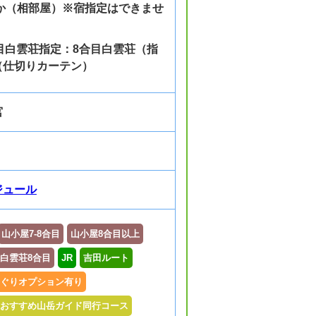
ほか（相部屋）※宿指定はできませ
合目白雲荘指定：8合目白雲荘（指
（仕切りカーテン）
宮
ジュール
山小屋7-8合目
山小屋8合目以上
白雲荘8合目
JR
吉田ルート
ぐりオプション有り
おすすめ山岳ガイド同行コース