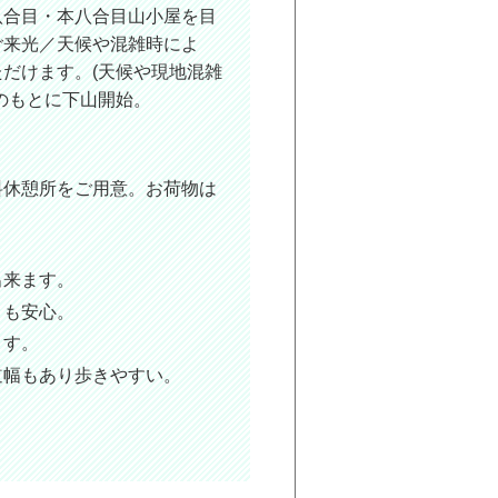
八合目・本八合目山小屋を目
ご来光／天候や混雑時によ
だけます。(天候や現地混雑
のもとに下山開始。
料休憩所をご用意。お荷物は
出来ます。
きも安心。
ます。
道幅もあり歩きやすい。