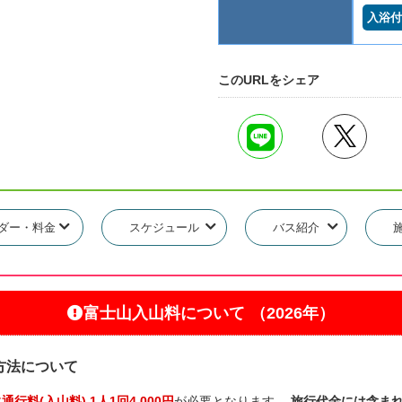
入浴付
このURLをシェア
ダー・料金
スケジュール
バス紹介
富士山入山料について
（2026年）
方法について
料(入山料) 1人1回4,000円
が必要となります。
旅行代金には含ま