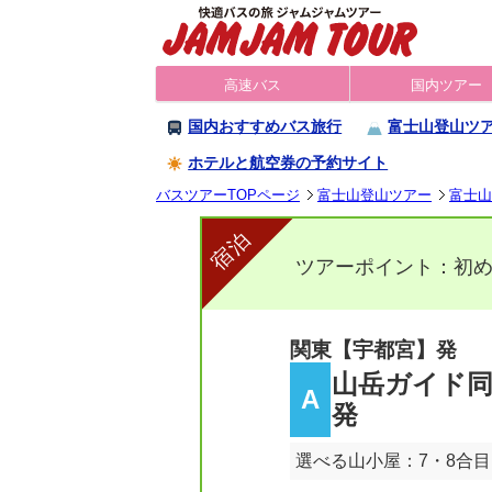
高速バス
国内ツアー
国内おすすめバス旅行
富士山登山ツ
ホテルと航空券の予約サイト
バスツアーTOPページ
富士山登山ツアー
富士山
宿泊
ツアーポイント：初
関東【宇都宮】発
山岳ガイド同
A
発
選べる山小屋：7・8合目