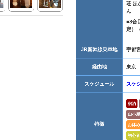
荘 
ん
■8
定）
JR新幹線乗車地
宇都
経由地
東京
スケジュール
スケ
宿泊
山小屋
特徴
お鉢め
初心者