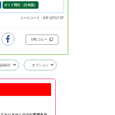
ガイド同行（日本語）
コースコード：#JF-QYG7-9T
URLコピー
施設紹介
オプション
れておりませんのでお客様各自