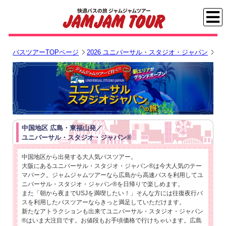
バスツアーTOPページ
2026 ユニバーサル・スタジオ・ジャパン
2
中国地区 広島・東福山発／
ユニバーサル・スタジオ・ジャパン®
中国地区から出発する大人気バスツアー。
大阪にあるユニバーサル・スタジオ・ジャパン®は今大人気のテー
マパーク。ジャムジャムツアーなら広島から高速バスを利用してユ
ニバーサル・スタジオ・ジャパン®を日帰りで楽しめます。
また「朝から夜までUSJを満喫したい！」そんな方には往復夜行バ
スを利用したバスツアーならきっと満足していただけます。
新たなアトラクションも出来てユニバーサル・スタジオ・ジャパン
®はいま大注目です。お値段もお手頃価格で行けちゃいます。広島