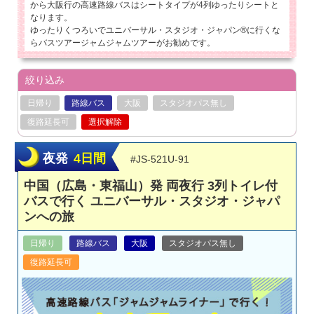
から大阪行の高速路線バスはシートタイプが4列ゆったりシートと
なります。
ゆったりくつろいでユニバーサル・スタジオ・ジャパン®に行くな
らバスツアージャムジャムツアーがお勧めです。
絞り込み
日帰り
路線バス
大阪
スタジオパス無し
復路延長可
選択解除
夜発
4日間
#JS-521U-91
中国（広島・東福山）発 両夜行 3列トイレ付
バスで行く ユニバーサル・スタジオ・ジャパ
ンへの旅
日帰り
路線バス
大阪
スタジオパス無し
復路延長可