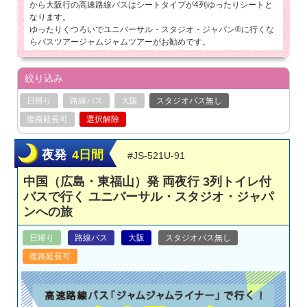
から大阪行の高速路線バスはシートタイプが4列ゆったりシートと
なります。
ゆったりくつろいでユニバーサル・スタジオ・ジャパン®に行くな
らバスツアージャムジャムツアーがお勧めです。
絞り込み
日帰り
路線バス
大阪
スタジオパス無し
復路延長可
選択解除
夜発
4日間
#JS-521U-91
中国（広島・東福山）発 両夜行 3列トイレ付
バスで行く ユニバーサル・スタジオ・ジャパ
ンへの旅
日帰り
路線バス
大阪
スタジオパス無し
復路延長可