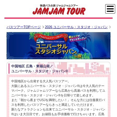
バスツアーTOPページ
2026 ユニバーサル・スタジオ・ジャパン
2
中国地区 広島・東福山発／
ユニバーサル・スタジオ・ジャパン®
中国地区から出発する大人気バスツアー。
大阪にあるユニバーサル・スタジオ・ジャパン®は今大人気のテー
マパーク。ジャムジャムツアーなら広島から高速バスを利用してユ
ニバーサル・スタジオ・ジャパン®を日帰りで楽しめます。
また「朝から夜までUSJを満喫したい！」そんな方には往復夜行バ
スを利用したバスツアーならきっと満足していただけます。
新たなアトラクションも出来てユニバーサル・スタジオ・ジャパン
®はいま大注目です。お値段もお手頃価格で行けちゃいます。広島