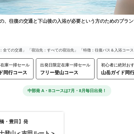
の、往復の交通と下山後の入浴が必要という方のためのプラン
：全ての交通」 「宿泊先：すべての宿泊先」 「特徴：往復バス＆入浴コース
定在庫一掃セール
出発日限定在庫一掃セール
初心者に絶対お
ド同行コース
フリー登山コース
山岳ガイド同
中部発 A・Bコースは7月・8月毎日出発！
橋・豊田】発
富士登山＜吉田ルート＞