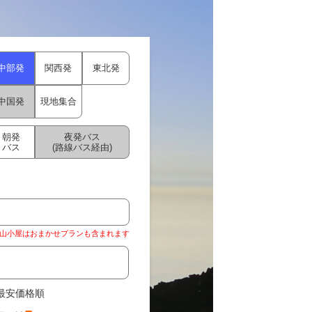
中部発
関西発
東北発
中国発
現地集合
朝発
夜発バス
バス
(路線バス経由)
山小屋はおまかせプランも含まれます
最安価格順