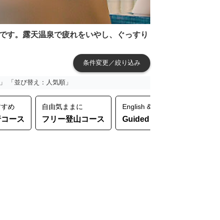
です。露天温泉で疲れをいやし、ぐっすり
条件変更／絞り込み
」 「並び替え：人気順」
すすめ
自由気ままに
English & Chinese Support
行コース
フリー登山コース
Guided Moutain Tour