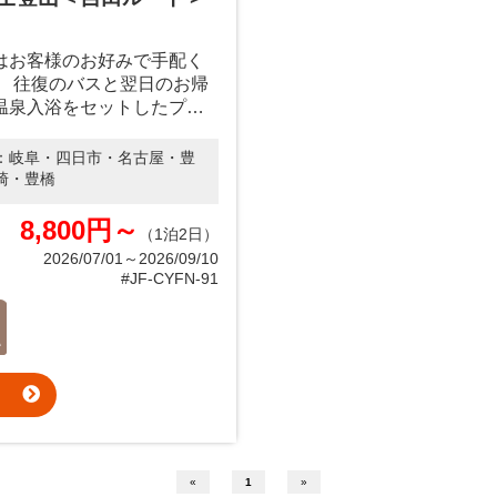
はお客様のお好みで手配く
。 往復のバスと翌日のお帰
温泉入浴をセットしたプラ
。
：
岐阜・四日市・名古屋・豊
崎・豊橋
8,800円～
（1泊2日）
2026/07/01～2026/09/10
#JF-CYFN-91
«
1
»