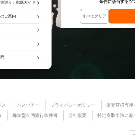
条件に該当するツ
お鉢巡り」徹底ガイド
ルのご案内
すべてクリア
質問
バス
バスツアー
プライバシーポリシー
販売店様専用
法
募集型企画旅行条件書
会社概要
特定商取引法に基