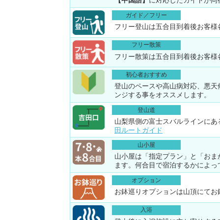
【中国語】
に対応したガイドが同
ガイド／フリー
フリー登山は五合目到着後お客様
フリー散策
フリー散策は五合目到着後お客様
初心者おすすめ
登山のペースや高山病対応、悪天
ンジする事をオススメします。
登山道
山梨県側の富士スバルラインにあ
田ルートガイド
山小屋
山小屋は「指定プラン」と「おま
ます。何合目で宿泊するかによっ
オプション
お鉢巡りオプションは山頂にてお
入浴