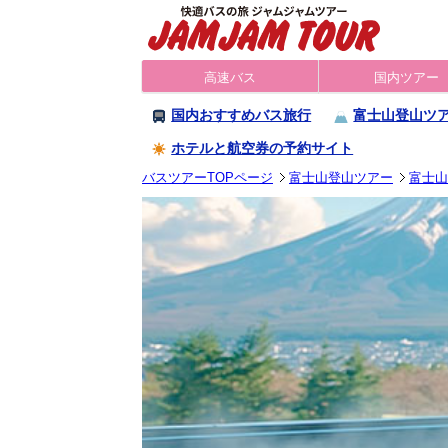
高速バス
国内ツアー
国内おすすめバス旅行
富士山登山ツ
ホテルと航空券の予約サイト
バスツアーTOPページ
富士山登山ツアー
富士山