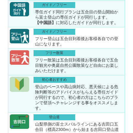
ガイド／フリー
専任ガイド同行プランは五合目の登山開始か
ら富士登山の専任ガイドが同行します。
【中国語】
に対応したガイドが同行します。
ガイド／フリー
フリー登山は五合目到着後お客様各自での登
山になります。
フリー散策
フリー散策は五合目到着後お客様各自で五合
目観光や奥庭自然公園散策など自由にお楽し
みいただけます。
初心者おすすめ
登山のペースや高山病対応、悪天候による危
険判断等のアドバイスがもらえる専任ガイド
が同行するので、初心者の方はこちらのプラ
ンで登頂へチャレンジする事をオススメしま
す。
登山道
山梨県側の富士スバルラインにある吉田口五
合目（標高2300m）から始まる吉田口登山道