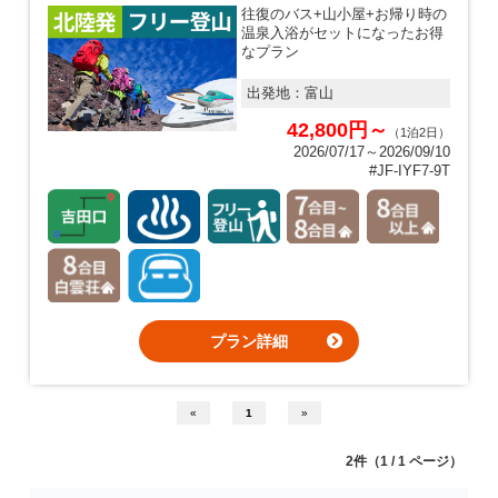
往復のバス+山小屋+お帰り時の
温泉入浴がセットになったお得
なプラン
出発地：
富山
42,800円～
（1泊2日）
2026/07/17～2026/09/10
#JF-IYF7-9T
プラン詳細
«
1
»
2件（1 / 1 ページ）