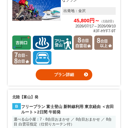
なプラン
出発地：
金沢
45,800円～
（1泊2日）
2026/07/17～2026/09/10
#JF-HYF7-9T
プラン詳細
北陸【富山】発
B
フリープラン 富士登山 新幹線利用 東京経由 ＜吉田
ルート＞2日間 午前発
選べる山小屋：7・8合目おまかせ ／ 8合目おまかせ ／ 8合
目 白雲荘指定（仕切りカーテン付）