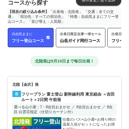
条件変更／絞り込み
コースから探す
【現在の絞り込み条件】
「出発地：北陸発」 「交通：全ての交
通」 「宿泊先：すべての宿泊先」 「特徴：自由気ままにフリー登
山コース」 「並び替え：人気順」
自由気ままに
出発日限定在庫一掃セール
出発日限定
フリー登山コース
山岳ガイド同行コース
フリー登
北陸発は9月10日まで毎日出発！
北陸【金沢】発
B
フリープラン 富士登山 新幹線利用 東京経由 ＜吉田
ルート＞2日間 午前発
選べる山小屋：7・8合目おまかせ ／ 8合目おまかせ ／ 8合
目 白雲荘指定（仕切りカーテン付）
往復のバス+山小屋+お帰り時の
温泉入浴がセットになったお得