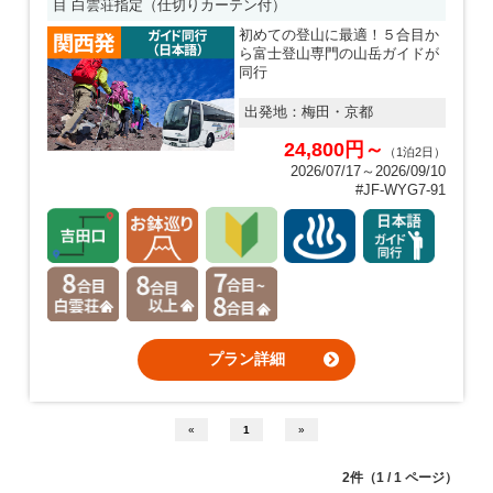
目 白雲荘指定（仕切りカーテン付）
初めての登山に最適！５合目か
ら富士登山専門の山岳ガイドが
同行
出発地：
梅田・京都
24,800円～
（1泊2日）
2026/07/17～2026/09/10
#JF-WYG7-91
プラン詳細
«
1
»
2件（1 / 1 ページ）