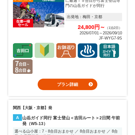
に最適！５合目から富士登山専
門の山岳ガイドが同行
出発地：
梅田・京都
24,800円～
（1泊2日）
2026/07/01～2026/09/10
JF-WYG7-9S
プラン詳細
関西【大阪・京都】発
A
山岳ガイド同行 富士登山＜吉田ルート＞2日間 午前
発（W5-13）
選べる山小屋：7・8合目おまかせ ／ 8合目おまかせ ／ 8合