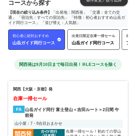
条件変更／絞り込み
コースから探す
【現在の絞り込み条件】
「出発地：関西発」 「交通：全ての交
通」 「宿泊先：すべての宿泊先」 「特徴：初心者おすすめ山岳ガ
イド同行コース」 「並び替え：人気順」
初心者に絶対おすすめ
出発日限定在庫一掃セール
出発
山岳ガイド同行コース
山岳ガイド同行コース
フリ
関西発は9月10日まで毎日出発！※LEコースを除く
関西【大阪・京都】発
在庫一掃セール
FA
山岳ガイド同行 富士登山＜吉田ルート＞2日間 午
前発
山小屋：7・8合目おまかせ
在庫一掃セール！初めての登山