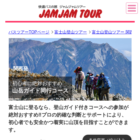
バスツアーTOPページ
富士山登山ツアー
富士山登山ツアー 関西発
関西発
初心者に絶対おすすめ
山岳ガイド同行コース
富士山に登るなら、登山ガイド付きコースへの参加が
絶対おすすめ‼プロの的確な判断とサポートにより、
初心者でも安全かつ着実に山頂を目指すことができま
す。