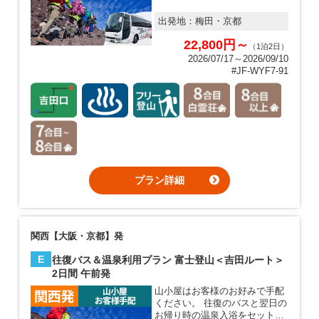
出発地：
梅田・京都
22,800円～
（1泊2日）
2026/07/17～2026/09/10
#JF-WYF7-91
プラン詳細
関西【大阪・京都】発
E
往復バス＆温泉利用プラン 富士登山＜吉田ルート＞
2日間 午前発
山小屋はお客様のお好みで手配
ください。 往復のバスと翌日の
お帰り時の温泉入浴をセットし