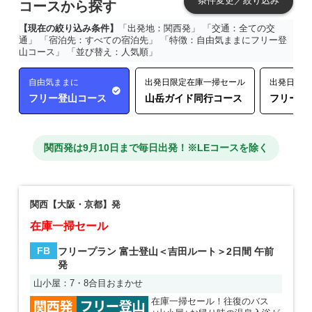
条件変更／絞り込み
コースから探す
【現在の絞り込み条件】
「出発地：関西発」 「交通：全ての交
通」 「宿泊先：すべての宿泊先」 「特徴：自由気ままにフリー登
山コース」 「並び替え：人気順」
自由気ままに
出発日限定在庫一掃セール
出発日限定
フリー登山コース
山岳ガイド同行コース
フリー登
関西発は9月10日まで毎日出発！※LEコースを除く
関西【大阪・京都】発
在庫一掃セール
FB
フリープラン 富士登山＜吉田ルート＞2日間 午前
発
山小屋：7・8合目おまかせ
在庫一掃セール！往復のバス