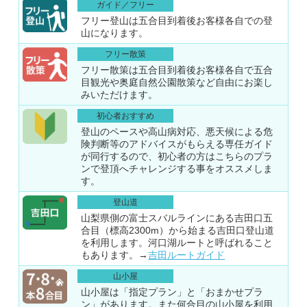
ガイド／フリー
フリー登山は五合目到着後お客様各自での登
山になります。
フリー散策
フリー散策は五合目到着後お客様各自で五合
目観光や奥庭自然公園散策など自由にお楽し
みいただけます。
初心者おすすめ
登山のペースや高山病対応、悪天候による危
険判断等のアドバイスがもらえる専任ガイド
が同行するので、初心者の方はこちらのプラ
ンで登頂へチャレンジする事をオススメしま
す。
登山道
山梨県側の富士スバルラインにある吉田口五
合目（標高2300m）から始まる吉田口登山道
を利用します。河口湖ルートと呼ばれること
もあります。→
吉田ルートガイド
山小屋
山小屋は「指定プラン」と「おまかせプラ
ン」があります。また何合目の山小屋を利用