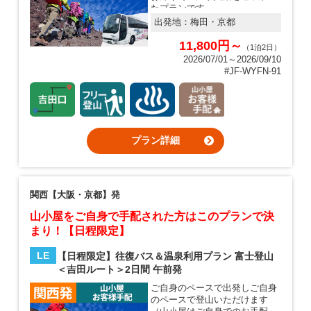
たプランです。
出発地：
梅田・京都
11,800円～
（1泊2日）
2026/07/01～2026/09/10
#JF-WYFN-91
プラン詳細
関西【大阪・京都】発
山小屋をご自身で手配された方はこのプランで決
まり！【日程限定】
LE
【日程限定】往復バス＆温泉利用プラン 富士登山
＜吉田ルート＞2日間 午前発
ご自身のペースで出発しご自身
のペースで登山いただけます