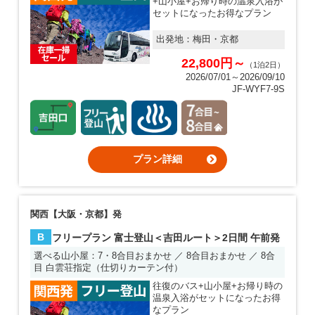
+山小屋+お帰り時の温泉入浴が
セットになったお得なプラン
出発地：
梅田・京都
22,800円～
（1泊2日）
2026/07/01～2026/09/10
JF-WYF7-9S
プラン詳細
関西【大阪・京都】発
B
フリープラン 富士登山＜吉田ルート＞2日間 午前発
選べる山小屋：7・8合目おまかせ ／ 8合目おまかせ ／ 8合
目 白雲荘指定（仕切りカーテン付）
往復のバス+山小屋+お帰り時の
温泉入浴がセットになったお得
なプラン