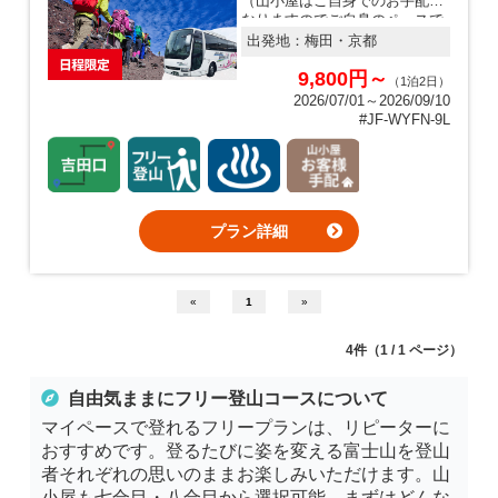
（山小屋はご自身でのお手配と
なりますのでご自身のペースで
の登山ができます） 日程があえ
出発地：
梅田・京都
ば超ラッキーな往復バス＆温泉
入浴プラン
9,800円～
（1泊2日）
2026/07/01～2026/09/10
#JF-WYFN-9L
プラン詳細
«
1
»
4件（1 / 1 ページ）
自由気ままに
フリー登山コース
について
マイペースで登れるフリープランは、リピーターに
おすすめです。登るたびに姿を変える富士山を登山
者それぞれの思いのままお楽しみいただけます。山
小屋も七合目・八合目から選択可能。まずはどんな