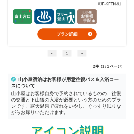
#JF-KFFN-91
プラン詳細
«
1
»
2件（1 / 1 ページ）
山小屋宿泊はお客様が用意
往復バス＆入浴コー
ス
について
山小屋はお客様自身で予約されているものの、往復
の交通と下山後の入浴が必要という方のためのプラ
ンです。露天温泉で疲れをいやし、ぐっすり眠りな
がらお帰りいただけます。
アイコン説明