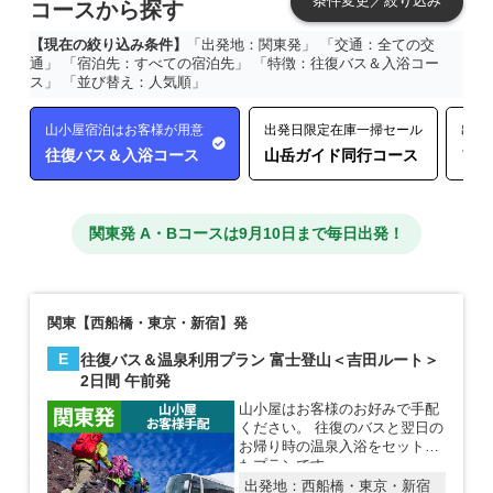
条件変更／絞り込み
コースから探す
【現在の絞り込み条件】
「出発地：関東発」 「交通：全ての交
通」 「宿泊先：すべての宿泊先」 「特徴：往復バス＆入浴コー
ス」 「並び替え：人気順」
山小屋宿泊はお客様が用意
出発日限定在庫一掃セール
出発
往復バス＆入浴コース
山岳ガイド同行コース
フリ
関東発 A・Bコースは9月10日まで毎日出発！
関東【西船橋・東京・新宿】発
E
往復バス＆温泉利用プラン 富士登山＜吉田ルート＞
2日間 午前発
山小屋はお客様のお好みで手配
ください。 往復のバスと翌日の
お帰り時の温泉入浴をセットし
たプランです。
出発地：
西船橋・東京・新宿