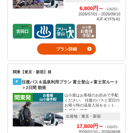
6,800円～
（1泊2日）
2026/07/01～2026/09/10
#JF-KYFN-91
プラン詳細
関東【東京・新宿】発
F
往復バス＆温泉利用プラン 富士登山＜富士宮ルート
＞2日間 朝発
山小屋はお客様のお好みで手配
ください。 往復のバスと翌日の
お帰り時の温泉入浴をセットし
たプランです。
出発地：
東京・新宿
17,800円～
（1泊2日）
2026/07/10～2026/09/08