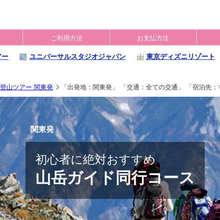
ご利用方法
お支払方法
アー
ユニバーサルスタジオジャパン
東京ディズニリゾート
登山ツアー 関東発
「出発地：関東発」 「交通：全ての交通」 「宿泊先
関東発
初心者に絶対おすすめ
山岳ガイド同行コース