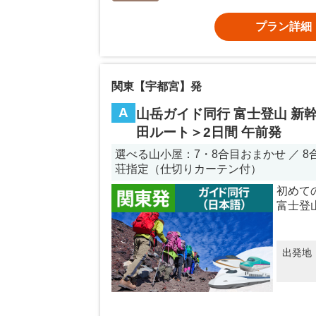
プラン詳細
関東【宇都宮】発
A
山岳ガイド同行 富士登山 新幹
田ルート＞2日間 午前発
選べる山小屋：7・8合目おまかせ ／ 8合
荘指定（仕切りカーテン付）
初めて
富士登
出発地