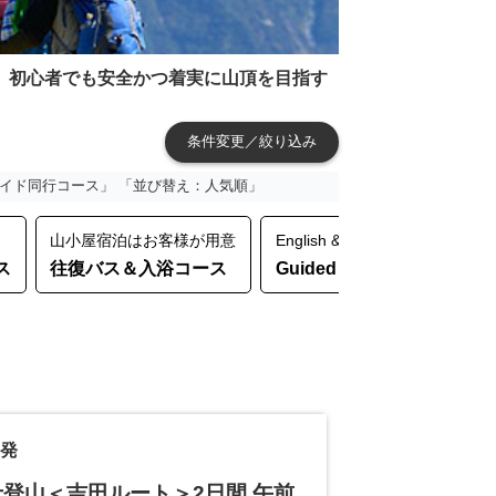
、初心者でも安全かつ着実に山頂を目指す
条件変更／絞り込み
ガイド同行コース」 「並び替え：人気順」
山小屋宿泊はお客様が用意
English & Chinese Support
ス
往復バス＆入浴コース
Guided Moutain Tour
発
士登山＜吉田ルート＞2日間 午前