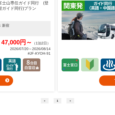
富士山専任ガイド同行 (登
程ガイド同行)プラン
：
新宿
47,000円～
（1泊2日）
2026/07/20～2026/08/14
#JF-KYOH-91
«
1
»