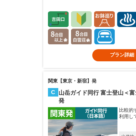
プラン詳細
関東【東京・新宿】発
C
山岳ガイド同行 富士登山＜富
発
比較的
利用し