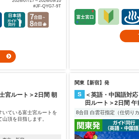
2026/07/17～2026/09/10
#JF-QYG7-9T
関東【新宿】発
S
士宮ルート＞2日間 朝
＜英語・中国語対応
田ルート＞2日間 午
すいている富士宮ルートを
8合目 白雲荘指定（仕切り
て山頂を目指します。