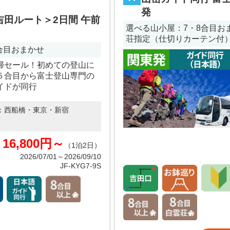
発
吉田ルート＞2日間 午前
選べる山小屋：7・8合目おまか
荘指定（仕切りカーテン付
8合目おまかせ
掃セール！初めての登山に
５合目から富士登山専門の
イドが同行
：
西船橋・東京・新宿
16,800円～
（1泊2日）
2026/07/01～2026/09/10
JF-KYG7-9S