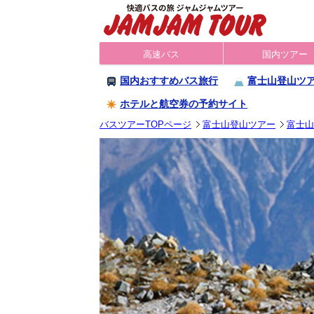
高速バス
国内ツアー
国内おすすめバス旅行
富士山登山ツ
ホテルと航空券の予約サイト
バスツアーTOPページ
富士山登山ツアー
富士山