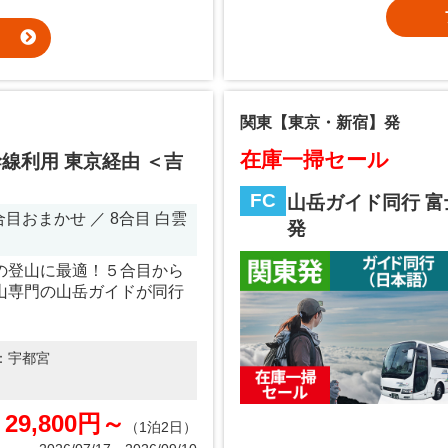
関東【東京・新宿】発
在庫一掃セール
線利用 東京経由 ＜吉
FC
山岳ガイド同行 富
目おまかせ ／ 8合目 白雲
発
の登山に最適！５合目から
山専門の山岳ガイドが同行
：
宇都宮
29,800円～
（1泊2日）