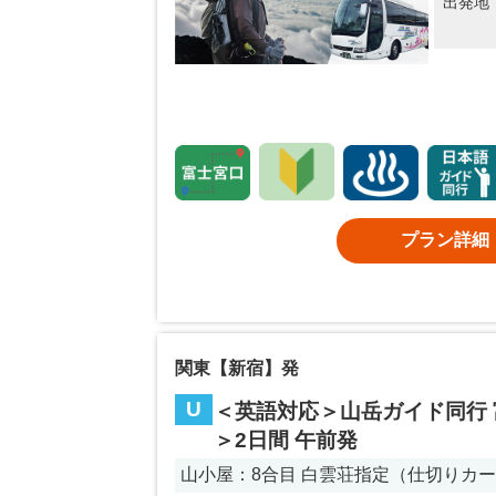
出発地
プラン詳細
関東【新宿】発
U
＜英語対応＞山岳ガイド同行
＞2日間 午前発
山小屋：8合目 白雲荘指定（仕切りカ