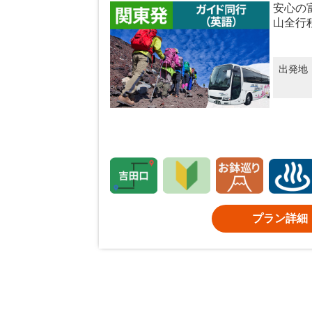
安心の
山全行
出発地
プラン詳細