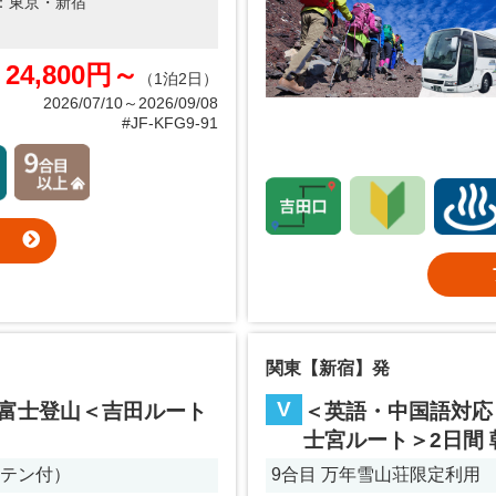
：
東京・新宿
24,800円～
（1泊2日）
2026/07/10～2026/09/08
#JF-KFG9-91
関東【新宿】発
V
 富士登山＜吉田ルート
＜英語・中国語対応
士宮ルート＞2日間 
ーテン付）
9合目 万年雪山荘限定利用