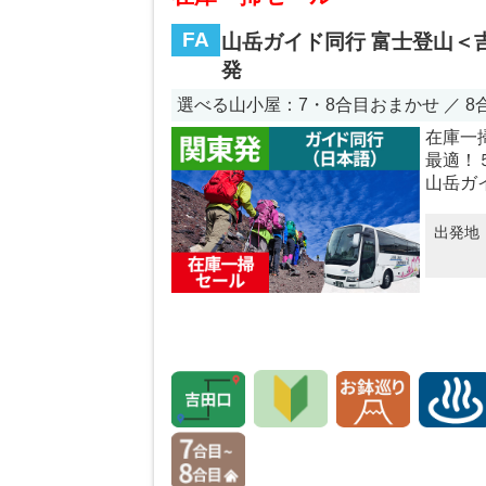
FA
山岳ガイド同行 富士登山＜
発
選べる山小屋：7・8合目おまかせ ／ 
在庫一
最適！
山岳ガ
出発地